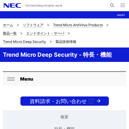
メ
サ
ニ
Japan
イ
ュ
ー
ト
を
ホーム
ソフトウェア
Trend Micro AntiVirus Products
サ
ナ
内
開
製品一覧
エンドポイント・サーバ
く
検
ビ
イ
Trend Micro Deep Security
製品技術情報
索
ゲ
ト
ー
Trend Micro Deep Security - 特長・機能
内
シ
の
ョ
Menu
現
ン
ロ
閉
在
ー
じ
位
る
資料請求・お問い合わせ
カ
置
ル
概要
を
ナ
特長・機能