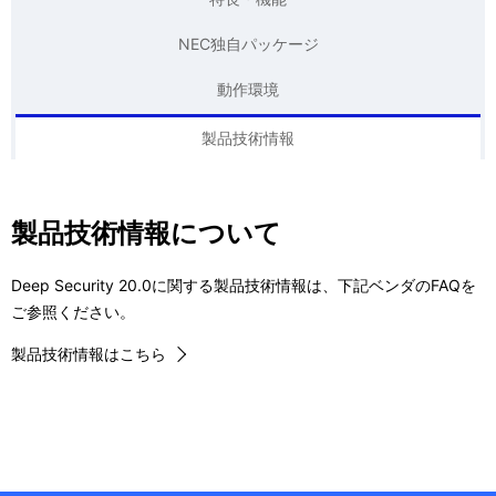
表
ビ
NEC独自パッケージ
示
ゲ
動作環境
し
ー
て
製品技術情報
シ
い
ョ
ま
ン
製品技術情報について
す
Deep Security 20.0に関する製品技術情報は、下記ベンダのFAQを
。
ご参照ください。
製品技術情報はこちら