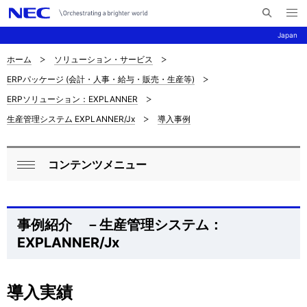
メ
サ
ニ
Japan
イ
ュ
ー
ト
を
ホーム
ソリューション・サービス
サ
ナ
内
開
ERPパッケージ (会計・人事・給与・販売・生産等)
く
検
ビ
イ
ERPソリューション：EXPLANNER
索
ゲ
ト
生産管理システム EXPLANNER/Jx
導入事例
ー
内
シ
の
コンテンツメニュー
ロ
ョ
閉
現
ン
ー
じ
在
る
カ
事例紹介 －生産管理システム：
位
EXPLANNER/Jx
ル
置
ナ
導入実績
ビ