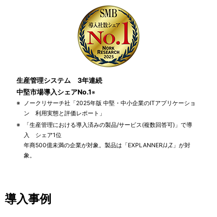
生産管理システム 3年連続
中堅市場導入シェアNo.1
※
※
ノークリサーチ社「2025年版 中堅・中小企業のITアプリケーショ
ン 利用実態と評価レポート」
※
「生産管理における導入済みの製品/サービス(複数回答可)」で導
入 シェア1位
年商500億未満の企業が対象。製品は「EXPLANNER/J,Z」が対
象。
導入事例