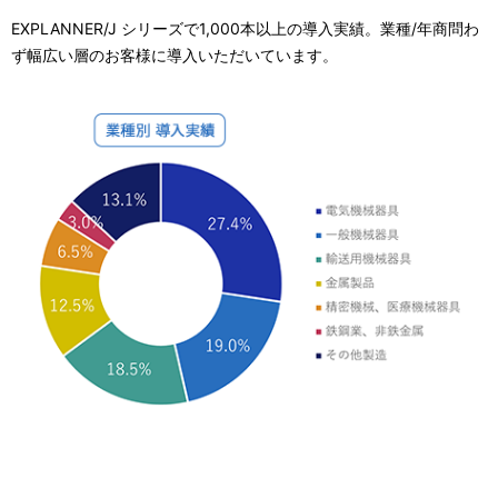
ゲ
EXPLANNER/J シリーズで1,000本以上の導入実績。業種/年商問わ
ず幅広い層のお客様に導入いただいています。
ー
シ
ョ
ン