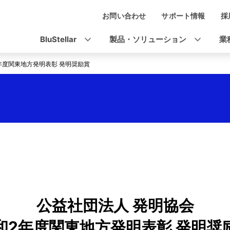
お問い合わせ
サポート情報
採
ナ
ビ
BluStellar
製品・ソリューション
業
ゲ
年度関東地方発明表彰 発明奨励賞
ー
シ
ョ
ン
公益社団法人 発明協会
和2年度関東地方発明表彰 発明奨