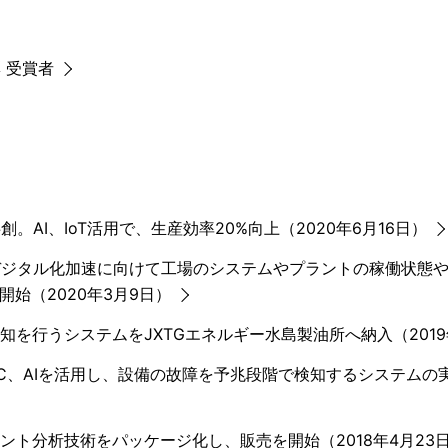
 受賞者
。AI、IoT活用で、生産効率20%向上（2020年6月16日）
デジタル化加速に向けて工場のシステムやプラントの稼働状態や
始（2020年3月9日）
検知を行うシステムをJXTGエネルギー水島製油所へ納入（2019
esiaとNEC、AIを活用し、設備の故障を予兆段階で検知するシステム
アント分析技術をパッケージ化し、販売を開始（2018年4月23