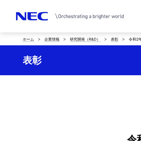
ホーム
企業情報
研究開発（R&D）
表彰
令和2
サ
イ
表彰
ト
内
の
現
在
位
令
置