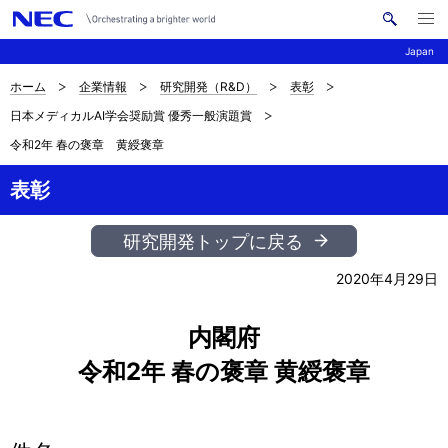
メ
サ
ニ
Japan
イ
ュ
ー
ト
を
ホーム
企業情報
研究開発（R&D）
表彰
サ
ナ
内
開
日本メディカルAI学会奨励賞 優秀一般演題賞
く
検
ビ
イ
令和2年 春の褒章 黄綬褒章
索
ゲ
ト
ー
表彰
内
シ
の
研究開発トップに戻る
ョ
現
2020年4月29日
ン
在
内閣府
位
令和2年 春の褒章 黄綬褒章
置