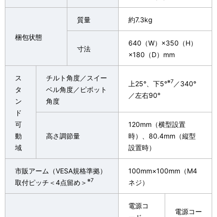
質量
約7.3kg
梱包状態
640（W）×350（H）
寸法
×180（D）mm
ス
チルト角度／スイー
※7
上25°、下5°
／340°
タ
ベル角度／ピボット
／左右90°
ン
角度
ド
可
120mm（横型設置
動
高さ調節量
時）、80.4mm（縦型
域
設置時）
市販アーム（VESA規格準拠）
100mm×100mm（M4
※7
取付ピッチ＜4点留め＞
ネジ）
電源コ
電源コー