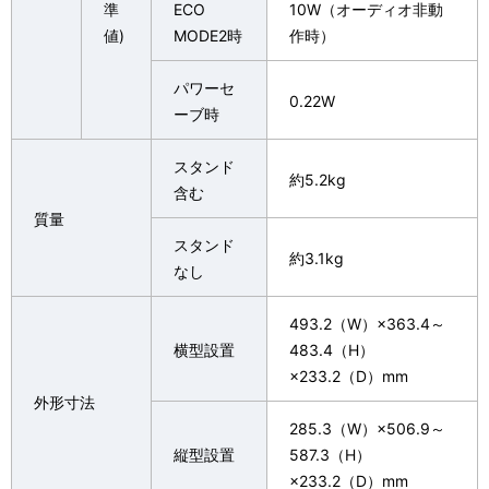
準
ECO
10W（オーディオ非動
値)
MODE2時
作時）
パワーセ
0.22W
ーブ時
スタンド
約5.2kg
含む
質量
スタンド
約3.1kg
なし
493.2（W）×363.4～
横型設置
483.4（H）
×233.2（D）mm
外形寸法
285.3（W）×506.9～
縦型設置
587.3（H）
×233.2（D）mm