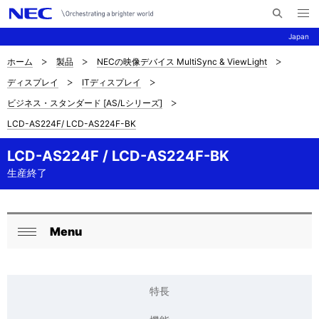
メ
サ
ニ
Japan
イ
ュ
ー
ト
を
ホーム
製品
NECの映像デバイス MultiSync & ViewLight
サ
ナ
内
開
ディスプレイ
ITディスプレイ
く
検
ビ
イ
ビジネス・スタンダード [AS/Lシリーズ]
索
ゲ
ト
LCD-AS224F/ LCD-AS224F-BK
ー
内
LCD-AS224F / LCD-AS224F-BK
シ
の
生産終了
ョ
現
ン
在
Menu
ロ
閉
位
ー
じ
置
る
カ
特長
を
ル