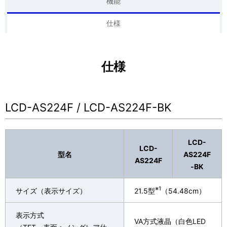
機能
表
ナ
仕様
示
ビ
し
ゲ
て
仕様
ー
い
シ
ま
LCD-AS224F / LCD-AS224F-BK
ョ
す
ン
。
LCD-
LCD-
型名
AS224F
AS224F
-BK
※1
サイズ（表示サイズ）
21.5型
（54.48cm）
表示方式
VA方式液晶（白色LED