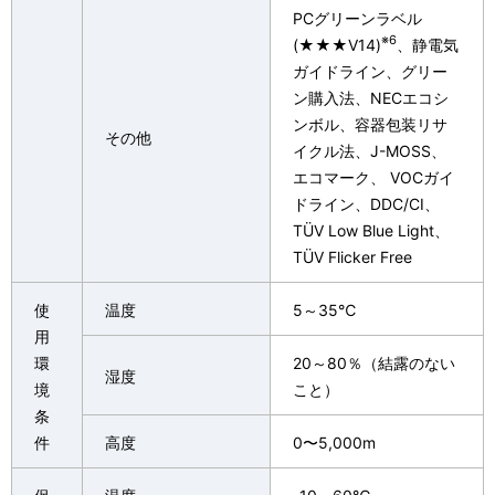
PCグリーンラベル
※6
(★★★V14)
、静電気
ガイドライン、グリー
ン購入法、NECエコシ
ンボル、容器包装リサ
その他
イクル法、J-MOSS、
エコマーク、 VOCガイ
ドライン、DDC/CI、
TÜV Low Blue Light、
TÜV Flicker Free
使
温度
5～35℃
用
環
20～80％（結露のない
湿度
境
こと）
条
件
高度
0〜5,000m