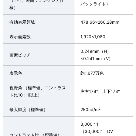
（TFT、表面：ノングレア仕
バックライト）
様）
有効表示領域
478.66×260.28mm
表示画素数
1,920×1,080
0.249mm（H）
画素ピッチ
×0.241mm（V）
表示色
約1,677万色
視野角 （標準値、コントラス
左右178°、上下178°
ト比10：1以上）
最大輝度（標準値）
250cd/m²
3,000 : 1
（30,000:1、DV
コントラスト比 （標準値）