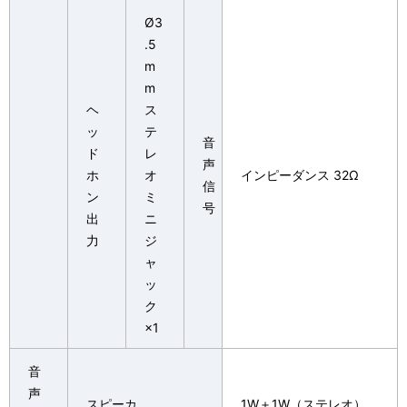
Ø3
.5
m
m
ヘ
ス
ッ
テ
音
ド
レ
声
ホ
オ
インピーダンス 32Ω
信
ン
ミ
号
出
ニ
力
ジ
ャ
ッ
ク
×1
音
声
スピーカ
1W＋1W（ステレオ）