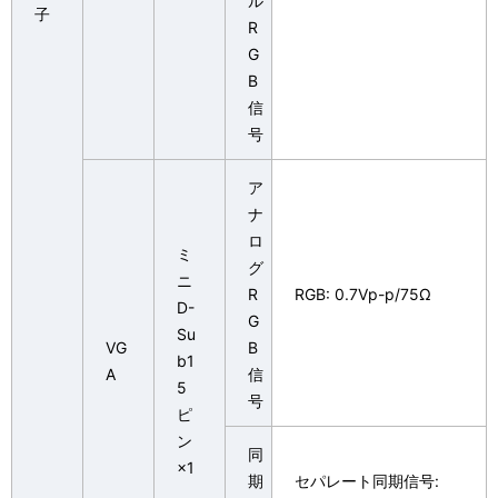
ル
子
R
G
B
信
号
ア
ナ
ロ
ミ
グ
ニ
R
RGB: 0.7Vp-p/75Ω
D-
G
Su
VG
B
b1
A
信
5
号
ピ
ン
同
×1
期
セパレート同期信号: