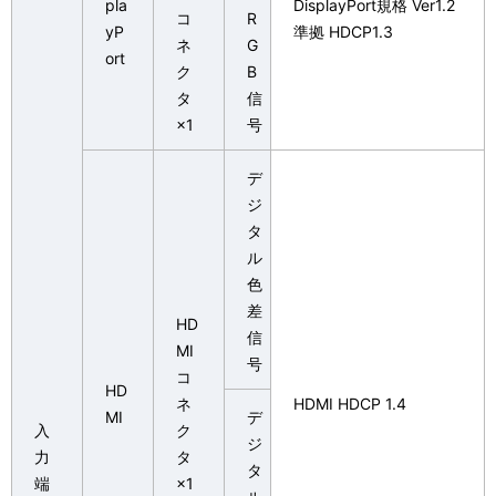
pla
DisplayPort規格 Ver1.2
コ
R
yP
準拠 HDCP1.3
ネ
G
ort
ク
B
タ
信
×1
号
デ
ジ
タ
ル
色
差
HD
信
MI
号
コ
HD
ネ
HDMI HDCP 1.4
MI
デ
入
ク
ジ
力
タ
タ
端
×1