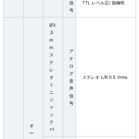
信
TTL レベル正/ 負極性
号
Ø3
.5
m
m
ア
ス
ナ
テ
ロ
レ
グ
オ
ステレオ L/R 0.5 Vrms
音
ミ
声
ニ
信
ジ
号
ャ
ッ
ク
オ
×1
ー