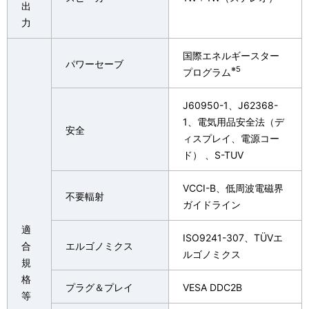
出
力
国際エネルギースター
パワーセーブ
※5
プログラム
J60950-1、
J62368-
1
、電気用品安全法（デ
安全
ィスプレイ、電源コー
ド） 、S-TUV
VCCI-B、低周波電磁界
不要輻射
ガイドライン
適
ISO9241-307、TÜVエ
合
エルゴノミクス
ルゴノミクス
規
格
プラグ＆プレイ
VESA DDC2B
等