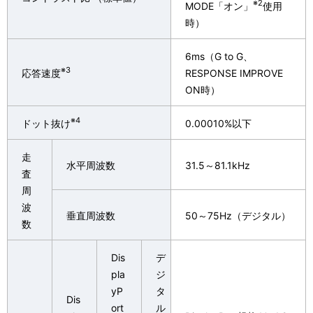
※2
MODE「オン」
使用
時）
6ms（G to G、
※3
応答速度
RESPONSE IMPROVE
ON
時）
※4
ドット抜け
0.00010%以下
走
水平周波数
31.5～81.1kHz
査
周
波
垂直周波数
50～75Hz（デジタル）
数
Dis
デ
pla
ジ
yP
タ
Dis
ort
ル