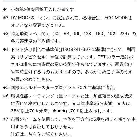
※1
小数第2位を四捨五入した値です。
※2
DV MODEを「オン」に設定されている場合は、ECO MODEは
オフとなり変更できません。
※3
特定階調レベル間：（32、64、96、128、160、192、224）の
各応答速度の平均値です。
※4
ドット抜け割合の基準値はISO9241-307 の基準に従って、副画
素（サブピクセル）単位で計算しています。TFT カラー液晶パ
ネルは非常に精密度の高い技術で作られていますが、画素欠け
や常時点灯するものもありますので、あらかじめご了承のうえ
お買い求めください。
※5
国際エネルギースタープログラム 2020年基準に適合。
※6
環境性能レーティング（星マーク）とは、加点項目の達成状況
に応じて格付けしたものです。★は達成率35％未満、★★は
35％以上70％未満、★★★は70％以上を示します。
※7
市販のアームを使用して、本体を下方向に5度を超える傾きで使
用する事は保証しておりません。
詳細はこちらをご覧ください。