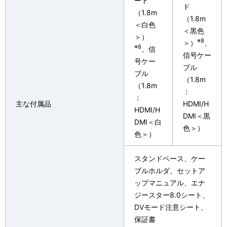
ード
ド
（1.8m
（1.8m
＜白色
＜黒色
＞）
※8
＞）
、
※8
、信
信号ケー
号ケー
ブル
ブル
（1.8m
（1.8m
：
：
主な付属品
HDMI/H
HDMI/H
DMI＜黒
DMI＜白
色＞）
色＞）
スタンドベース、ケー
ブルホルダ、セットア
ップマニュアル、エナ
ジースター8.0シート、
DVモード注意シート、
保証書