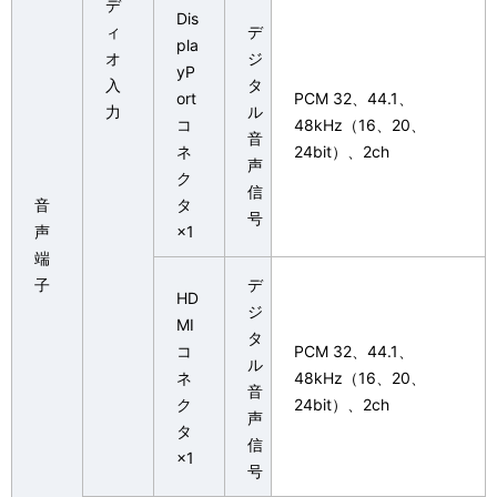
デ
Dis
ィ
デ
pla
オ
ジ
yP
入
タ
ort
PCM 32、44.1、
力
ル
コ
48kHz（16、20、
音
ネ
24bit）、2ch
声
ク
信
音
タ
号
声
×1
端
子
デ
HD
ジ
MI
タ
コ
PCM 32、44.1、
ル
ネ
48kHz（16、20、
音
ク
24bit）、2ch
声
タ
信
×1
号