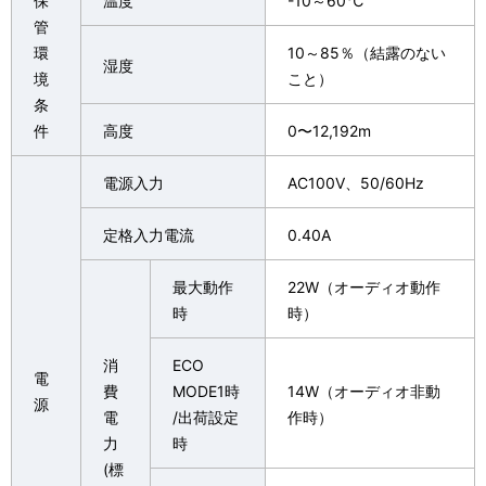
保
温度
-10～60℃
管
環
10～85％（結露のない
湿度
境
こと）
条
件
高度
0〜12,192m
電源入力
AC100V、50/60Hz
定格入力電流
0.40A
最大動作
22W（オーディオ動作
時
時）
消
ECO
電
費
MODE1時
14W（オーディオ非動
源
電
/出荷設定
作時）
力
時
(標