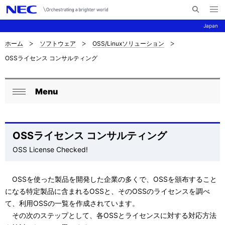
メ
サ
ニ
Japan
イ
ュ
ー
ト
を
ホーム
ソフトウェア
OSS/Linuxソリューション
サ
ナ
内
開
OSSライセンス コンサルティング
く
検
ビ
イ
索
ゲ
ト
Menu
ー
ロ
内
閉
シ
ー
じ
の
ョ
る
カ
OSSライセンス コンサルティング
現
ン
OSS License Checked!
ル
在
ナ
位
OSSを使った製品を開発した企業の多くで、OSSを頒布すること
ビ
になる特定製品に含まれるOSSと、そのOSSのライセンスを調べ
置
て、利用OSSの一覧を作成されています。
ゲ
を
その次のステップとして、各OSSとライセンスに対する対応方法