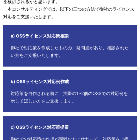
ー
を検討されるかと思います。
表
本コンサルティングでは、以下の三つの方法で御社のライセンス
シ
示
対応をご支援いたします。
ョ
し
ン
a) OSSライセンス対応策相談
て
御社で対応策を作成したものの、疑問点があり、相談された
い
い方をご支援いたします。
ま
す
b) OSSライセンス対応例作成
。
対応策を自作される前に、実際の1~2個のOSSでの対応例を
示してほしい方をご支援します。
c) OSSライセンス対応策提案
御社での対応策の作成が困難な方に代わって、対応策をご提