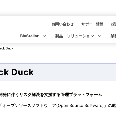
お問い合わせ
サポート情報
採
ナ
ビ
BluStellar
製品・ソリューション
業
ゲ
ack Duck
ー
シ
ck Duck
ョ
ン
用開発に伴うリスク解決を支援する管理プラットフォーム
「オープンソースソフトウェア(Open Source Softwar
。