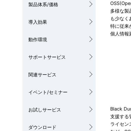
ル
OSS(O
製品体系/価格
位
ナ
多様な製
置
も少なく
導入効果
ビ
特に従来
を
ゲ
個人情報
表
動作環境
ー
示
シ
サポートサービス
し
ョ
て
関連サービス
ン
い
イベント/セミナー
ま
す
Blac
お試しサービス
支援する
。
ライセン
ダウンロード