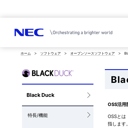
ホーム
ソフトウェア
オープンソースソフトウェア
Bl
サ
イ
Bla
ト
内
ロ
Black Duck
の
OSS活
ー
現
特長/機能
カ
OSSとは
在
指します