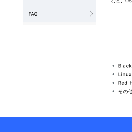
など、O
FAQ
Bla
Lin
Red
その