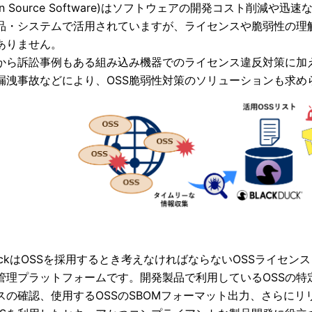
pen Source Software)はソフトウェアの開発コスト削
品・システムで活用されていますが、ライセンスや脆弱性の理
ありません。
から訴訟事例もある組み込み機器でのライセンス違反対策に加え、
漏洩事故などにより、OSS脆弱性対策のソリューションも求め
k DuckはOSSを採用するとき考えなければならないOSSライ
管理プラットフォームです。開発製品で利用しているOSSの特定
スの確認、使用するOSSのSBOMフォーマット出力、さらに