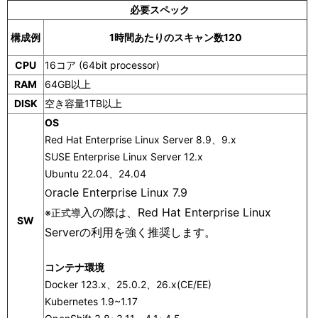
ゲ
表
必要スペック
ー
示
構成例
1時間あたりのスキャン数120
シ
し
CPU
16コア (64bit processor)
RAM
64GB以上
ョ
て
DISK
空き容量1TB以上
ン
い
OS
ま
Red Hat Enterprise Linux Server 8.9、9.x
SUSE Enterprise Linux Server 12.x
す
Ubuntu 22.04、24.04
。
ra
cle Enterp
rise
Linux 7.9
O
入の際は、Red Ha
t Enterprise Linux
※正式導
SW
Serverの利用を強く推奨します。
コンテナ環境
Docker 1
23.x、25.0.2、26.x(CE/EE)
Kubernetes
1.9~1.17