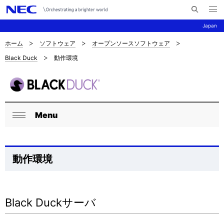
メ
サ
ニ
Japan
イ
ュ
ー
ト
を
ホーム
ソフトウェア
オープンソースソフトウェア
サ
ナ
内
開
Black Duck
動作環境
く
検
ビ
イ
索
ゲ
ト
ー
内
シ
Menu
ロ
の
閉
ョ
ー
現
じ
ン
る
カ
在
動作環境
ル
位
ナ
置
Black Duckサーバ
ビ
を