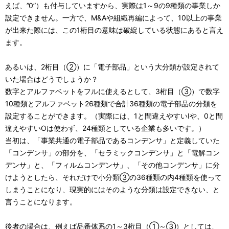
えば、”0”）も付与していますから、実際は1～9の9種類の事業しか
設定できません。一方で、M&Aや組織再編によって、10以上の事業
が出来た際には、この1桁目の意味は破綻している状態にあると言え
ます。
あるいは、2桁目（②）に「電子部品」という大分類が設定されて
いた場合はどうでしょうか？
数字とアルファベットをフルに使えるとして、3桁目（③）で数字
10種類とアルファベット26種類で合計36種類の電子部品の分類を
設定することができます。（実際には、1と間違えやすいIや、0と間
違えやすいOは使わず、24種類としている企業も多いです。）
当初は、「事業共通の電子部品であるコンデンサ」と定義していた
「コンデンサ」の部分を、「セラミックコンデンサ」と「電解コン
デンサ」と、「フィルムコンデンサ」、「その他コンデンサ」に分
けようとしたら、それだけで小分類③の36種類の内4種類を使って
しまうことになり、現実的にはそのような分類は設定できない、と
言うことになります。
後者の場合は、例えば品番体系の1～3桁目（①～③）としては、