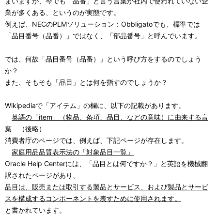
まいますが、今でも「品番」と言う言葉が社内で使われていない企
業が多くある、というのが実態です。
例えば、NECのPLMソリューション：Obbligatoでも、標準では
「品目番号（品番）」ではなく、「部品番号」と呼んでいます。
では、何故「品目番号（品番）」という呼び方をするのでしょう
か？
また、そもそも「品目」とは何を指すのでしょうか？
Wikipediaで「アイテム」の欄に、以下の記載があります。
英語の「item」（物品、条項、品目、などの意味）に由来する言
葉 （後略）
消費者庁のページでは、例えば、下記ページが存在します。
家庭用品品質表示法の「対象品目一覧」
Oracle Help Centerには、「品目とは何ですか？」と英語を機械翻
訳されたページがあり、
品目は、販売または取引する製品とサービス、および製品とサービ
スを構成するコンポーネントを表すために使用されます。
と書かれています。