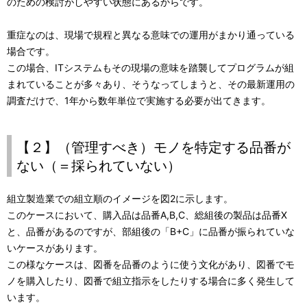
のための検討がしやすい状態にあるからです。
重症なのは、現場で規程と異なる意味での運用がまかり通っている
場合です。
この場合、ITシステムもその現場の意味を踏襲してプログラムが組
まれていることが多々あり、そうなってしまうと、その最新運用の
調査だけで、1年から数年単位で実施する必要が出てきます。
【２】（管理すべき）モノを特定する品番が
ない（＝採られていない）
組立製造業での組立順のイメージを図2に示します。
このケースにおいて、購入品は品番A,B,C、総組後の製品は品番X
と、品番があるのですが、部組後の「B+C」に品番が振られていな
いケースがあります。
この様なケースは、図番を品番のように使う文化があり、図番でモ
ノを購入したり、図番で組立指示をしたりする場合に多く発生して
います。