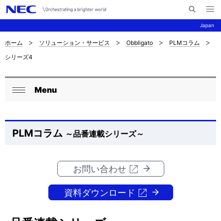
メ
サ
ニ
Japan
イ
ュ
ー
ト
を
ホーム
ソリューション・サービス
Obbligato
PLMコラム
サ
ナ
内
開
シリーズ4
く
検
ビ
イ
索
ゲ
ト
Menu
ー
ロ
内
閉
シ
ー
じ
の
ョ
る
カ
PLMコラム
～品番連載シリーズ～
現
ン
ル
在
ナ
お問い合わせ
位
ビ
置
資料ダウンロード
ゲ
を