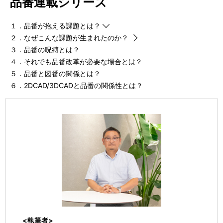
ー
品番連載シリーズ
表
シ
示
１．品番が抱える課題とは？
ョ
２．なぜこんな課題が生まれたのか？
し
３．品番の呪縛とは？
ン
て
４．それでも品番改革が必要な場合とは？
５．品番と図番の関係とは？
い
６．2DCAD/3DCADと品番の関係性とは？
ま
す
。
<執筆者>