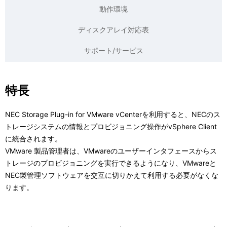
ナ
表
動作環境
ビ
示
ディスクアレイ対応表
ゲ
し
サポート/サービス
ー
て
シ
い
特長
ョ
ま
NEC Storage Plug-in for VMware vCenterを利用すると、NECのス
ン
す
トレージシステムの情報とプロビジョニング操作がvSphere Client
。
に統合されます。
VMware 製品管理者は、VMwareのユーザーインタフェースからス
トレージのプロビジョニングを実行できるようになり、VMwareと
NEC製管理ソフトウェアを交互に切りかえて利用する必要がなくな
ります。