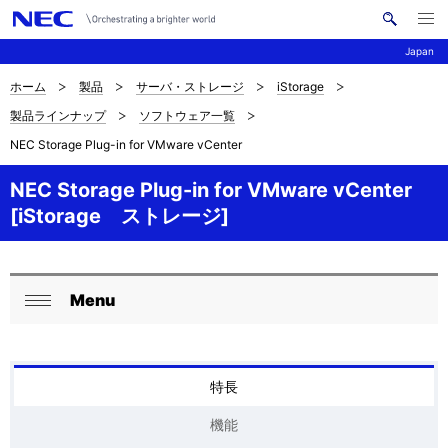
メ
サ
ニ
Japan
イ
ュ
ー
ト
を
ホーム
製品
サーバ・ストレージ
iStorage
サ
ナ
内
開
製品ラインナップ
ソフトウェア一覧
く
検
ビ
イ
NEC Storage Plug-in for VMware vCenter
索
ゲ
ト
ー
NEC Storage Plug-in for VMware vCenter
内
[iStorage ストレージ]
シ
の
ョ
現
ン
Menu
ロ
在
閉
ー
じ
位
る
カ
置
特長
ル
を
機能