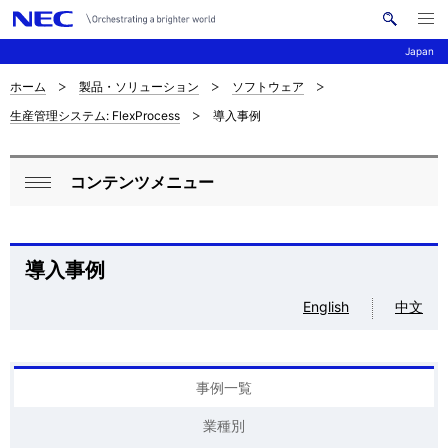
メ
サ
ニ
Japan
イ
ュ
ー
ト
を
ホーム
製品・ソリューション
ソフトウェア
サ
ナ
内
開
生産管理システム: FlexProcess
導入事例
く
検
ビ
イ
索
ゲ
ト
コンテンツメニュー
ー
ロ
内
閉
シ
ー
じ
の
ョ
る
カ
導入事例
現
ン
ル
English
中文
在
ナ
位
ビ
置
事例一覧
ゲ
業種別