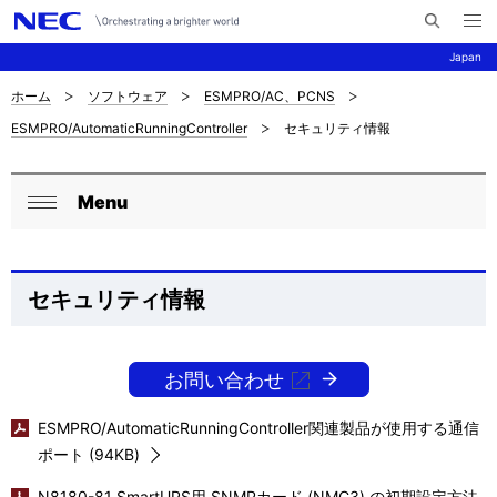
メ
サ
ニ
Japan
イ
ュ
ー
ト
を
ホーム
ソフトウェア
ESMPRO/AC、PCNS
サ
ナ
内
開
ESMPRO/AutomaticRunningController
セキュリティ情報
く
検
ビ
イ
索
ゲ
ト
Menu
ー
ロ
内
閉
シ
ー
じ
の
ョ
る
カ
セキュリティ情報
現
ン
ル
在
ナ
お問い合わせ
位
ビ
置
ESMPRO/AutomaticRunningController関連製品が使用する通信
ゲ
ポート (94KB)
を
N8180-81 SmartUPS用 SNMPカード (NMC3) の初期設定方法