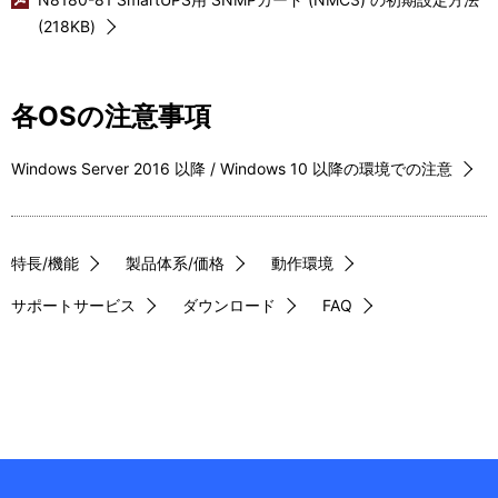
ー
表
(218KB)
シ
示
ョ
し
各OSの注意事項
ン
て
Windows Server 2016 以降 / Windows 10 以降の環境での注意
い
ま
す
特長/機能
製品体系/価格
動作環境
。
サポートサービス
ダウンロード
FAQ