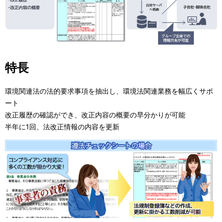
表
ゲ
示
ー
し
シ
て
特長
ョ
い
ン
環境関連法の法的要求事項を抽出し、環境法関連業務を幅広くサポ
ま
ート
改正履歴の確認ができ、改正内容の概要の早分かりが可能
す
半年に1回、法改正情報の内容を更新
。