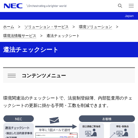
メ
サ
ニ
Japan
イ
ュ
ー
ト
を
ホーム
ソリューション・サービス
環境ソリューション
サ
ナ
内
開
環境法情報サービス
遵法チェックシート
く
検
ビ
イ
索
ゲ
遵法チェックシート
ト
ー
内
シ
の
コンテンツメニュー
ョ
ロ
閉
現
ン
ー
じ
在
環境関連法のチェックシートで、法規制登録簿、内部監査用のチェ
る
カ
ックシートの更新に掛かる手間・工数を削減できます。
位
ル
置
ナ
を
ビ