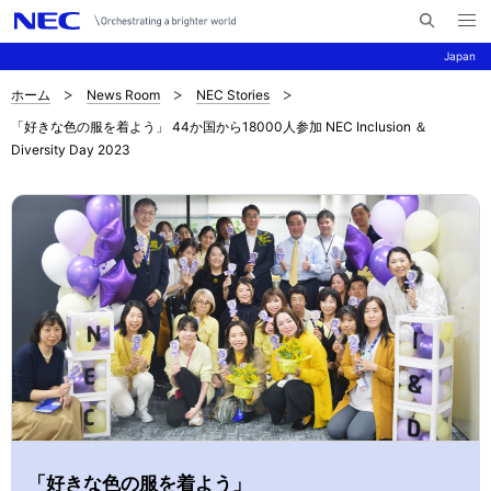
メ
サ
ニ
Japan
イ
ュ
ー
ト
を
ホーム
News Room
NEC Stories
サ
ナ
内
開
「好きな色の服を着よう」 44か国から18000人参加 NEC Inclusion ＆
く
検
ビ
イ
Diversity Day 2023
索
ゲ
ト
ー
内
シ
の
ョ
現
ン
在
位
置
「好きな色の服を着よう」