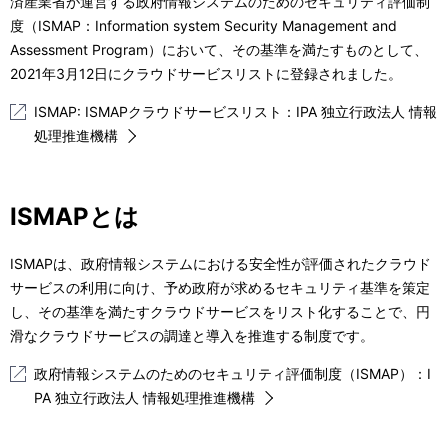
ル
済産業省が運営する政府情報システムのためのセキュリティ評価制
表
度（ISMAP：Information system Security Management and
ナ
示
Assessment Program）において、その基準を満たすものとして、
ビ
2021年3月12日にクラウドサービスリストに登録されました。
し
ゲ
ISMAP: ISMAPクラウドサービスリスト：IPA 独立行政法人 情報
て
処理推進機構
ー
い
シ
ま
ISMAPとは
ョ
す
ン
ISMAPは、政府情報システムにおける安全性が評価されたクラウド
。
サービスの利用に向け、予め政府が求めるセキュリティ基準を策定
し、その基準を満たすクラウドサービスをリスト化することで、円
滑なクラウドサービスの調達と導入を推進する制度です。
政府情報システムのためのセキュリティ評価制度（ISMAP）：I
PA 独立行政法人 情報処理推進機構