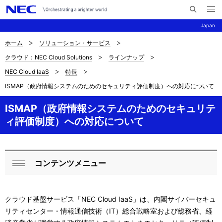
メ
サ
ニ
Japan
イ
ュ
ー
ト
を
ホーム
ソリューション・サービス
サ
ナ
内
開
クラウド：NEC Cloud Solutions
ラインナップ
く
検
ビ
イ
NEC Cloud IaaS
特長
索
ゲ
ト
ISMAP（政府情報システムのためのセキュリティ評価制度）への対応について
ー
内
ISMAP（政府情報システムのためのセキュリテ
シ
の
ィ評価制度）への対応について
ョ
現
ン
在
コンテンツメニュー
ロ
閉
位
ー
じ
置
クラウド基盤サービス「NEC Cloud IaaS」は、内閣サイバーセキュ
る
カ
を
リティセンター・情報通信技術（IT）総合戦略室および総務省、経