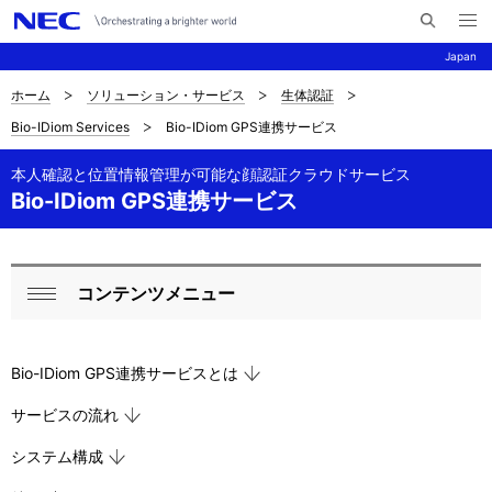
メ
サ
ニ
Japan
イ
ュ
ー
ト
を
ホーム
ソリューション・サービス
生体認証
サ
ナ
内
開
Bio-IDiom Services
Bio-IDiom GPS連携サービス
く
検
ビ
イ
索
ゲ
本人確認と位置情報管理が可能な顔認証クラウドサービス
ト
Bio-IDiom GPS連携サービス
ー
内
シ
の
ョ
コンテンツメニュー
ロ
現
ン
閉
ー
在
じ
Bio-IDiom GPS連携サービスとは
る
カ
位
サービスの流れ
ル
置
システム構成
ナ