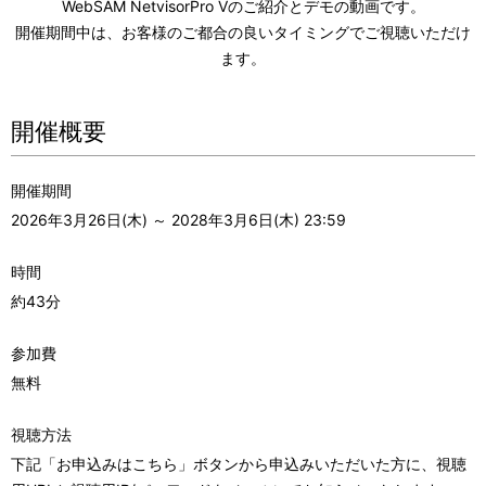
WebSAM NetvisorPro Vのご紹介とデモの動画です。
表
ビ
開催期間中は、お客様のご都合の良いタイミングでご視聴いただけ
示
ゲ
ます。
し
ー
開催概要
て
シ
い
ョ
開催期間
ま
ン
2026年3月26日(木) ～ 2028年3月6日(木) 23:59
す
時間
。
約43分
参加費
無料
視聴方法
下記「お申込みはこちら」ボタンから申込みいただいた方に、視聴