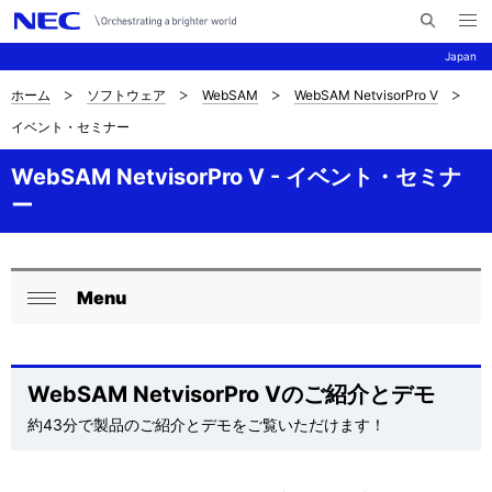
メ
サ
ニ
Japan
イ
ュ
ー
ト
を
ホーム
ソフトウェア
WebSAM
WebSAM NetvisorPro V
サ
ナ
内
開
イベント・セミナー
く
検
ビ
イ
索
ゲ
WebSAM NetvisorPro V - イベント・セミナ
ト
ー
ー
内
シ
の
ョ
Menu
現
ロ
ン
閉
在
ー
じ
る
位
カ
WebSAM NetvisorPro Vのご紹介とデモ
置
約43分で製品のご紹介とデモをご覧いただけます！
ル
を
ナ