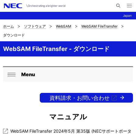
メ
サ
ニ
Japan
イ
ュ
ー
ト
を
ホーム
ソフトウェア
WebSAM
WebSAM FileTransfer
サ
ナ
内
開
ダウンロード
く
検
ビ
イ
索
ゲ
WebSAM FileTransfer - ダウンロード
ト
ー
内
シ
の
Menu
ョ
ロ
閉
現
ン
ー
じ
在
る
資料請求・お問い合わせ
カ
位
ル
マニュアル
置
ナ
WebSAM FileTransfer 2024年5月 第35版 (NECサポートポータ
ビ