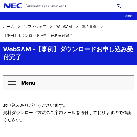
メ
サ
ニ
Japan
イ
ュ
ー
ト
を
ホーム
ソフトウェア
WebSAM
導入事例
サ
ナ
内
開
【事例】ダウンロードお申し込み受付完了
く
検
ビ
イ
索
ゲ
WebSAM -【事例】ダウンロードお申し込み受
ト
付完了
ー
内
シ
の
ョ
Menu
現
ロ
ン
閉
在
ー
じ
お申込みありがとうございます。
る
位
カ
資料ダウンロード方法のご案内メールを送付しておりますので確認
置
ル
ください。
ナ