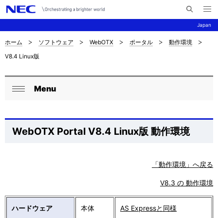
メ
サ
ニ
Japan
イ
ュ
ー
ト
を
ホーム
ソフトウェア
WebOTX
ポータル
動作環境
サ
ナ
内
開
V8.4 Linux版
く
検
ビ
イ
索
ゲ
ト
Menu
ー
ロ
内
閉
シ
ー
じ
の
ョ
る
カ
WebOTX Portal V8.4 Linux版 動作環境
現
ン
ル
在
ナ
「動作環境」へ戻る
位
ビ
V8.3 の 動作環境
置
ゲ
を
ハードウェア
本体
AS Expressと同様