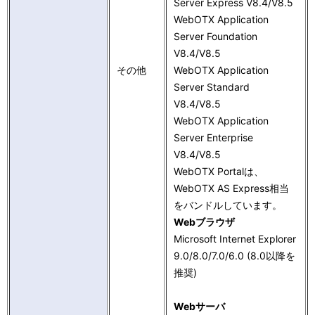
Server Express V8.4/V8.5
WebOTX Application
Server Foundation
V8.4/V8.5
その他
WebOTX Application
Server Standard
V8.4/V8.5
WebOTX Application
Server Enterprise
V8.4/V8.5
WebOTX Portalは、
WebOTX AS Express相当
をバンドルしています。
Webブラウザ
Microsoft Internet Explorer
9.0/8.0/7.0/6.0 (8.0以降を
推奨)
Webサーバ