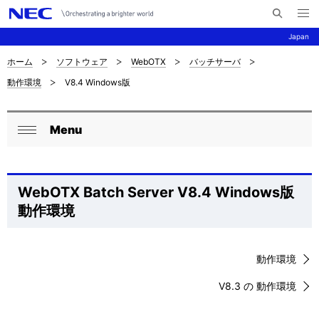
メ
サ
ニ
Japan
イ
ュ
ー
ト
を
ホーム
ソフトウェア
WebOTX
バッチサーバ
サ
ナ
内
開
動作環境
V8.4 Windows版
く
検
ビ
イ
索
ゲ
ト
Menu
ー
ロ
内
閉
シ
ー
じ
の
ョ
る
カ
WebOTX Batch Server V8.4 Windows版
現
ン
動作環境
ル
在
ナ
位
動作環境
ビ
置
V8.3 の 動作環境
ゲ
を