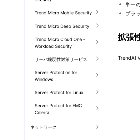
単一の
Trend Micro Mobile Security
プラ
Trend Micro Deep Security
拡張
Trend Micro Cloud One -
Workload Security
TrendA
サーバ脆弱性対策サービス
Server Protection for
Windows
Server Protect for Linux
Server Protect for EMC
Celerra
ネットワーク