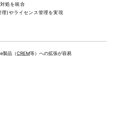
化、対処を統合
管理)やライセンス管理を実現
One製品（
CREM
等）への拡張が容易