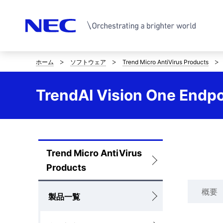
ホーム
ソフトウェア
Trend Micro AntiVirus Products
サ
イ
TrendAI Vision One End
ト
内
の
Trend Micro AntiVirus
ロ
現
Products
ー
在
概要
カ
製品一覧
位
ル
置