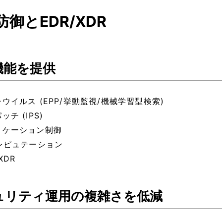
防御とEDR/XDR
機能を提供
ウイルス (EPP/挙動監視/機械学習型検索)
ッチ (IPS)
リケーション制御
bレピュテーション
XDR
ュリティ運用の複雑さを低減