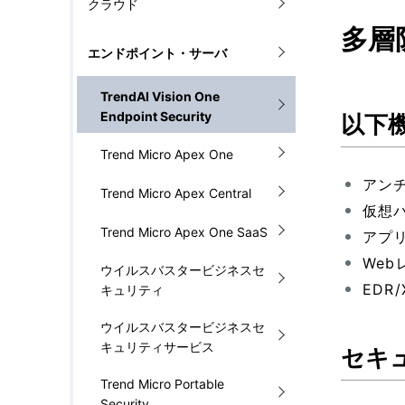
クラウド
ナ
を
多層
エンドポイント・サーバ
ビ
表
ゲ
TrendAI Vision One
示
Endpoint Security
以下
ー
し
Trend Micro Apex One
シ
て
アンチ
Trend Micro Apex Central
ョ
い
仮想パ
ン
Trend Micro Apex One SaaS
アプ
ま
We
ウイルスバスタービジネスセ
す
EDR/
キュリティ
。
ウイルスバスタービジネスセ
キュリティサービス
セキ
Trend Micro Portable
Security