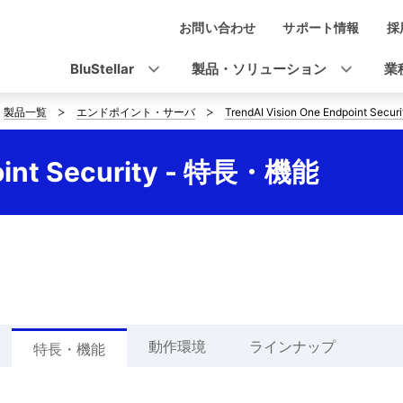
お問い合わせ
サポート情報
採
ナ
ビ
BluStellar
製品・ソリューション
業
ゲ
製品一覧
エンドポイント・サーバ
TrendAI Vision One Endpoint Securi
ー
シ
point Security - 特長・機能
ョ
ン
動作環境
ラインナップ
特長・機能