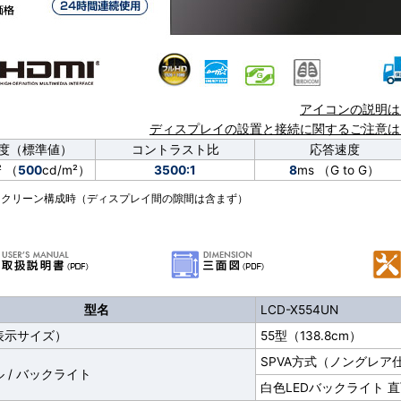
アイコンの説明は
ディスプレイの設置と接続に関するご注意は
度（標準値）
コントラスト比
応答速度
² （
500
cd/m²）
3500:1
8
ms （G to G）
スクリーン構成時（ディスプレイ間の隙間は含まず）
型名
LCD-X554UN
表示サイズ）
55型（138.8cm）
SPVA方式（ノングレア
 / バックライト
白色LEDバックライト 