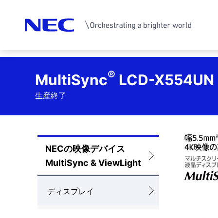
サ
®
MultiSync
LCD-X554UN
イ
生産終了
ト
内
の
NECの映像デバイス
ロ
現
MultiSync & ViewLight
ー
在
カ
ディスプレイ
位
ル
置