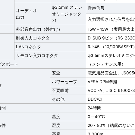
φ3.5mm ステレ
音声信号
オーディオ
オミニジャック
出力
入力選択された信号を出力 ：
×1
外部音声出力（外付け）
15W＋15W （実用最大
制御入力コネクタ
D-SUB 9ピン（RS-232
LANコネクタ
RJ-45 （10/100BASE-T
リモコン入力コネクタ
φ3.5mmステレオミニジ
ビスポート
（メンテナンス用）
安全
電気用品安全法、J60950
パワーセーブ
VESA DPM準拠
等
不要輻射
VCCI-A、JIS C 6100
その他
DDC/CI
時間
24時間
温度
0～40℃
条件
湿度
20～80%（結露のない
高度
3,000m