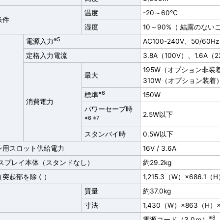
温度
-20～60℃
条件
湿度
10～90%（ 結露のない
※5
電源入力
AC100-240V、50/60Hz
定格入力電流
3.8A（100V）、1.6A（
195W（オプション非装
最大
310W（オプション装着
※6
標準
150W
消費電力
パワーセーブ時
2.5W以下
※6 ※7
スタンバイ時
0.5W以下
ン用スロット供給電力
16V / 3.6A
ィスプレイ本体（スタンドなし）
約29.2kg
（突起部を除く）
1,215.3（W）×686.1
質量
約37.0kg
寸法
1,430（W）×863（H）
※8
電源コード（3.0ｍ）