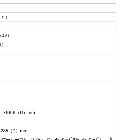
こと）
220V）
着）
）
（H）×99.6（D）mm
×285（D）mm
™
™
、信号ケーブル（3.0m：DisplayPort
/DisplayPort
）、通