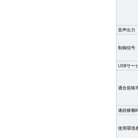
音声出力
制御信号
USBサー
適合規格
連続稼働
使用環境