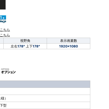
こちら
こちら
視野角
表示画素数
左右
178°
上下
178°
1920×1080
仕様）
直下型