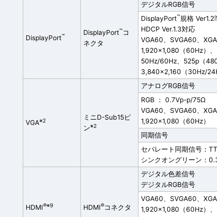
デジタルRGB信号
™
DisplayPort
規格 Ver1.
HDCP Ver.1.3対応
™
DisplayPort
コ
™
DisplayPort
VGA60、SVGA60、XG
ネクタ
1,920×1,080（60Hz）
50Hz/60Hz、525p（4
3,840×2,160（30Hz/2
アナログRGB信号
RGB ： 0.7Vp-p/75Ω
VGA60、SVGA60、XG
ミニD-Sub15ピ
※2
1,920×1,080（60Hz）
VGA
※2
ン
同期信号
セパレート同期信号：TT
シンクオングリーン：0.3V
デジタル色差信号
デジタルRGB信号
VGA60、SVGA60、XG
®
※9
®
HDMI
HDMI
コネクタ
1,920×1,080（60Hz）