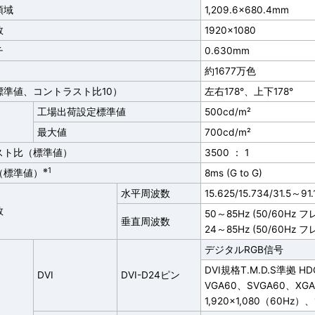
領域
1,209.6×680.4mm
数
1920×1080
チ
0.630mm
約1677万色
標準値、コントラスト比10）
左右178°、上下178°
工場出荷設定標準値
500cd/m²
最大値
700cd/m²
スト比（標準値）
3500 ： 1
※1
（標準値）
8ms (G to G)
水平周波数
15.625/15.734/31.5～91.
数
50～85Hz (50/60
垂直周波数
24～85Hz (50/60H
デジタルRGB信号
DVI規格T.M.D.S準拠 H
DVI
DVI-D24ピン
VGA60、SVGA60、XG
1,920×1,080（60Hz）、