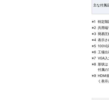
主な付属
※1
特定階調
※2
共用端
※3
簡易圧
※4
表示さ
※5
100
※6
工場出
※7
VGA
※8
形状は
付属の
※9
HDM
く表示