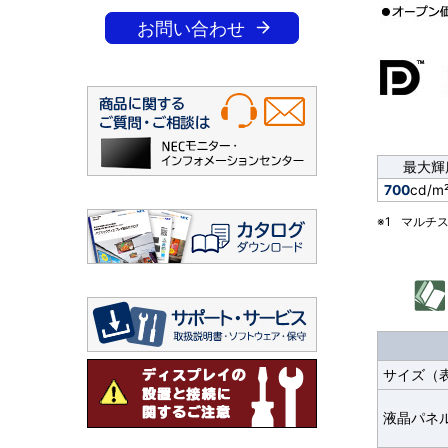
ナ
お問い合わせ
を
ビ
表
ゲ
示
ー
し
最大輝
シ
て
700
cd/m
ョ
※1 
マルチ
い
ン
ま
す
。
サイズ（
液晶パネル