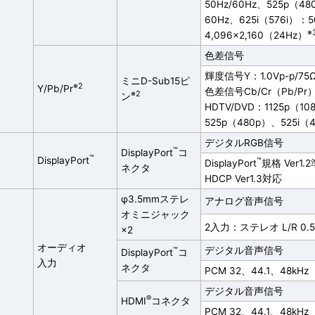
50Hz/60Hz、525p（4
60Hz、625i（576i）：50
※
4,096×2,160（24Hz）
色差信号
輝度信号Y：1.0Vp-p/75Ω
ミニD-Sub15ピ
※2
Y/Pb/Pr
色差信号Cb/Cr（Pb/Pr）
※2
ン
HDTV/DVD：1125p（10
525p（480p）、525i（
デジタルRGB信号
™
DisplayPort
コ
™
DisplayPort
™
DisplayPort
規格 Ver1.
ネクタ
HDCP Ver1.3対応
φ3.5mmステレ
アナログ音声信号
オミニジャック
2入力：ステレオ L/R 0.5
×2
オーディオ
™
デジタル音声信号
DisplayPort
コ
入力
ネクタ
PCM 32、44.1、48kHz（1
デジタル音声信号
®
HDMI
コネクタ
PCM 32、44.1、48kHz（1