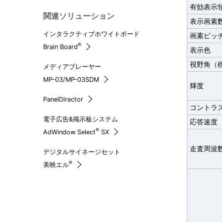
有効表示
関連ソリューション
表示画素
インタラクティブホワイトボード
画素ピッ
®
Brain Board
表示色
視野角（
メディアプレーヤー
MP-03/MP-03SDM
輝度
PanelDirector
コントラ
電子広告&掲示板システム
応答速度
®
AdWindow Select
SX
走査周波
デジタルサイネージセット
®
美映エル