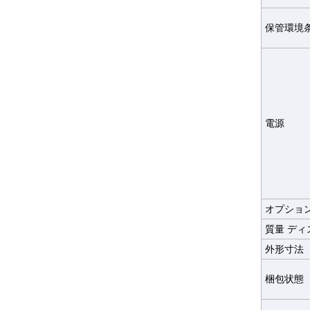
保管環境
電源
オプショ
質量 デ
外形寸法
梱包状態