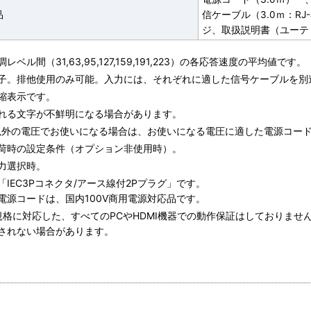
品
信ケーブル（3.0ｍ：RJ
ジ、取扱説明書（ユーテ
レベル間（31,63,95,127,159,191,223）の各応答速度の平均値です。
子。排他使用のみ可能。入力には、それぞれに適した信号ケーブルを別
縮表示です。
れる文字が不鮮明になる場合があります。
V以外の電圧でお使いになる場合は、お使いになる電圧に適した電源コー
荷時の設定条件（オプション非使用時）。
入力選択時。
「IEC3Pコネクタ/アース線付2Pプラグ」です。
電源コードは、国内100V商用電源対応品です。
I規格に対応した、すべてのPCやHDMI機器での動作保証はしておりません
されない場合があります。