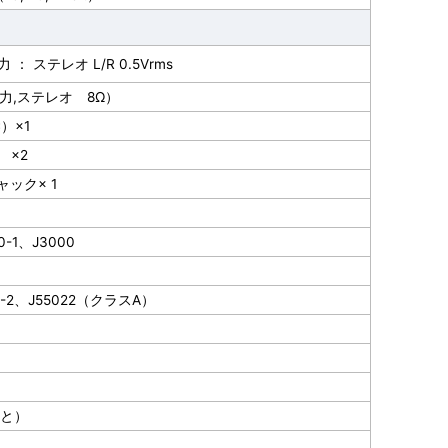
 ステレオ L/R 0.5Vrms
出力,ステレオ 8Ω）
C）×1
） ×2
ャック× 1
-1、J3000
0-3-2、J55022（クラスA）
こと）