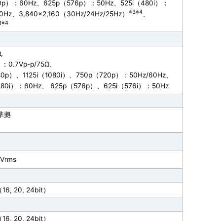
80p）：60Hz、625p（576p）：50Hz、525i（480i）：
※3※4
Hz、3,840×2,160（30Hz/24Hz/25Hz）
、
3※4
,
：0.7Vp-p/75Ω、
80p）、1125i（1080i）、750p（720p）：50Hz/60Hz、
480i）：60Hz、 625p（576p）、625i（576i）：50Hz
2準拠
Vrms
6, 20, 24bit）
6, 20, 24bit）