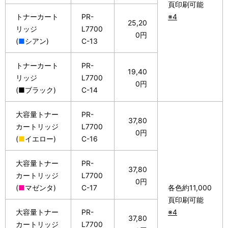
頁印刷可能
トナーカート
PR-
※4
25,20
リッジ
L7700
0円
(
■
シアン)
C-13
トナーカート
PR-
19,40
リッジ
L7700
0円
(■ブラック)
C-14
大容量トナー
PR-
37,80
カートリッジ
L7700
0円
(
■
イエロー)
C-16
大容量トナー
PR-
37,80
カートリッジ
L7700
0円
(
■
マゼンタ)
C-17
各色約11,000
頁印刷可能
大容量トナー
PR-
※4
37,80
カートリッジ
L7700