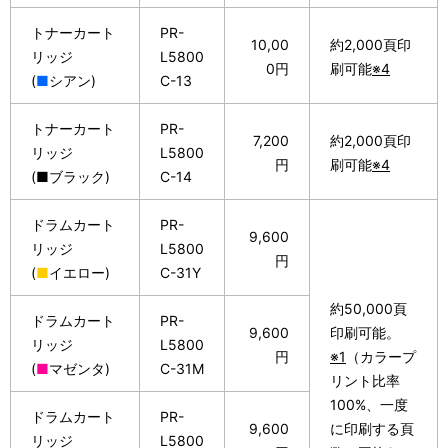
トナーカート
PR-
10,00
約2,000頁印
リッジ
L5800
0円
刷可能
※4
(
■
シアン)
C-13
トナーカート
PR-
7,200
約2,000頁印
リッジ
L5800
円
刷可能
※4
(■ブラック)
C-14
ドラムカート
PR-
9,600
リッジ
L5800
円
(
■
イエロー)
C-31Y
約50,000頁
ドラムカート
PR-
9,600
印刷可能。
リッジ
L5800
円
※1
（カラープ
(
■
マゼンタ)
C-31M
リント比率
100%、一度
ドラムカート
PR-
9,600
に印刷する頁
リッジ
L5800