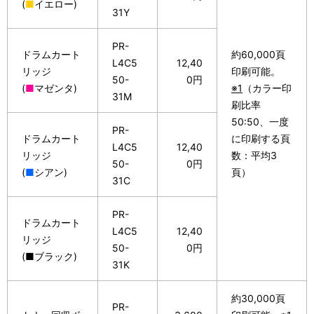
(
■
イエロー)
31Y
PR-
ドラムカート
約60,000頁
L4C5
12,40
リッジ
印刷可能。
50-
0円
(
■
マゼンタ)
※1
（カラー印
31M
刷比率
50:50、一度
PR-
ドラムカート
に印刷する頁
L4C5
12,40
リッジ
数：平均3
50-
0円
(
■
シアン)
頁）
31C
PR-
ドラムカート
L4C5
12,40
リッジ
50-
0円
(■ブラック)
31K
約30,000頁
PR-