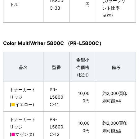
L5800
(カラープリ
トル
円
C-33
ント比率
50%)
Color MultiWriter 5800C （PR-L5800C）
希望小
品名
型番
売価格
備考
(税別)
トナーカート
PR-
10,00
約2,000頁印
リッジ
L5800
0円
刷可能
※4
(
■
イエロー)
C-11
トナーカート
PR-
10,00
約2,000頁印
リッジ
L5800
0円
刷可能
※4
(
■
マゼンタ)
C-12