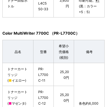
トナー回収ボ
3,600
印刷可能。
※1
L4C5
トル
円
(黒：カラー
50-33
=5：5)
Color MultiWriter 7700C （PR-L7700C）
希望小
品名
型番
売価格
備考
(税別)
トナーカート
PR-
25,20
リッジ
L7700
0円
(
■
イエロー)
C-11
トナーカート
PR-
25,20
リッジ
L7700
0円
(
■
マゼンタ)
C-12
各色約6,000