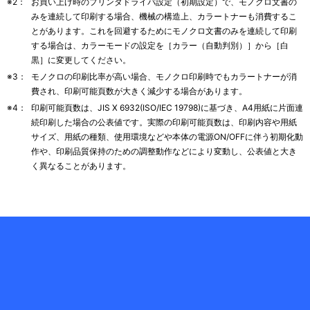
※2：
お買い上げ時のプリンタドライバ設定（初期設定）で、モノクロ文書の
みを連続して印刷する場合、機械の構造上、カラートナーも消費するこ
とがあります。これを回避するためにモノクロ文書のみを連続して印刷
する場合は、カラーモードの設定を［カラー（自動判別）］から［白
黒］に変更してください。
※3：
モノクロの印刷比率が高い場合、モノクロ印刷時でもカラートナーが消
費され、印刷可能頁数が大きく減少する場合があります。
※4：
印刷可能頁数は、JIS X 6932(ISO/IEC 19798)に基づき、A4用紙に片面連
続印刷した場合の公表値です。実際の印刷可能頁数は、印刷内容や用紙
サイズ、用紙の種類、使用環境などや本体の電源ON/OFFに伴う初期化動
作や、印刷品質保持のための調整動作などにより変動し、公表値と大き
く異なることがあります。