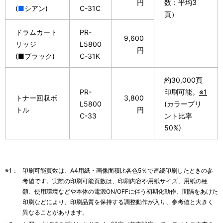
円
数：平均3
(
■
シアン)
C-31C
頁）
ドラムカート
PR-
9,600
リッジ
L5800
円
(■ブラック)
C-31K
約30,000頁
PR-
印刷可能。
※1
トナー回収ボ
3,800
L5800
(カラープリ
トル
円
C-33
ント比率
50%)
※1：
印刷可能頁数は、A4用紙・画像面積比各色5％で連続印刷したときの参
考値です。実際の印刷可能頁数は、印刷内容や用紙サイズ、用紙の種
類、使用環境などや本体の電源ON/OFFに伴う初期化動作、間隔をあけた
印刷などにより、印刷品質を保持する調整動作が入り、参考値と大きく
異なることがあります。