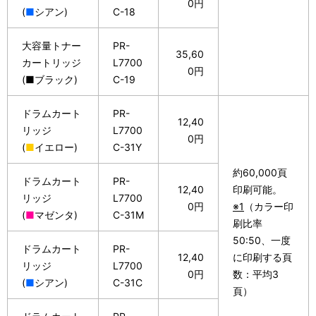
0円
(
■
シアン)
C-18
大容量トナー
PR-
35,60
カートリッジ
L7700
0円
(■ブラック)
C-19
ドラムカート
PR-
12,40
リッジ
L7700
0円
(
■
イエロー)
C-31Y
約60,000頁
ドラムカート
PR-
12,40
印刷可能。
リッジ
L7700
0円
※1
（カラー印
(
■
マゼンタ)
C-31M
刷比率
50:50、一度
ドラムカート
PR-
12,40
に印刷する頁
リッジ
L7700
0円
数：平均3
(
■
シアン)
C-31C
頁）