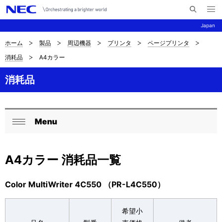
メ
サ
ニ
Japan
イ
ュ
ー
ト
を
ホーム
製品
周辺機器
プリンタ
ページプリンタ
サ
ナ
内
開
消耗品
A4カラー
く
検
ビ
イ
索
ゲ
消耗品
ト
ー
内
シ
の
Menu
ョ
ロ
閉
現
ン
ー
じ
在
A4カラー 消耗品一覧
る
カ
位
ル
Color MultiWriter 4C550 （PR-L4C550）
置
ナ
を
希望小
ビ