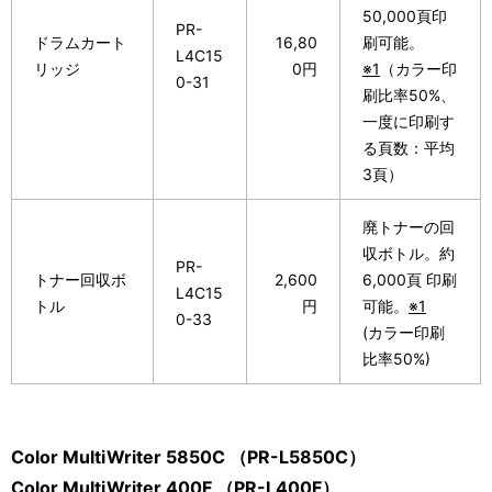
50,000頁印
PR-
ドラムカート
16,80
刷可能。
L4C15
リッジ
0円
※1
（カラー印
0-31
刷比率50%、
一度に印刷す
る頁数：平均
3頁）
廃トナーの回
収ボトル。約
PR-
トナー回収ボ
2,600
6,000頁 印刷
L4C15
トル
円
可能。
※1
0-33
(カラー印刷
比率50%)
Color MultiWriter 5850C （PR-L5850C）
Color MultiWriter 400F （PR-L400F）