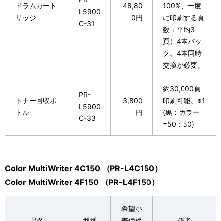
ドラムカート
48,80
100%、一度
L5900
リッジ
0円
に印刷する頁
C-31
数：平均3
頁）4本パッ
ク。4本同時
交換が必要。
約30,000頁
PR-
トナー回収ボ
3,800
印刷可能。
※1
L5900
トル
円
(黒：カラー
C-33
=50：50)
Color MultiWriter 4C150 （PR-L4C150）
Color MultiWriter 4F150 （PR-L4F150）
希望小
品名
型番
売価格
備考