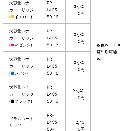
大容量トナー
PR-
37,80
カートリッジ
L4C5
0円
(
■
イエロー)
50-16
大容量トナー
PR-
37,80
カートリッジ
L4C5
0円
(
■
マゼンタ)
50-17
各色約11,000
頁印刷可能
大容量トナー
PR-
※4
37,80
カートリッジ
L4C5
0円
(
■
シアン)
50-18
大容量トナー
PR-
35,40
カートリッジ
L4C5
0円
(■ブラック)
50-19
PR-
ドラムカート
L4C5
12,40
リッジ
50-
0円