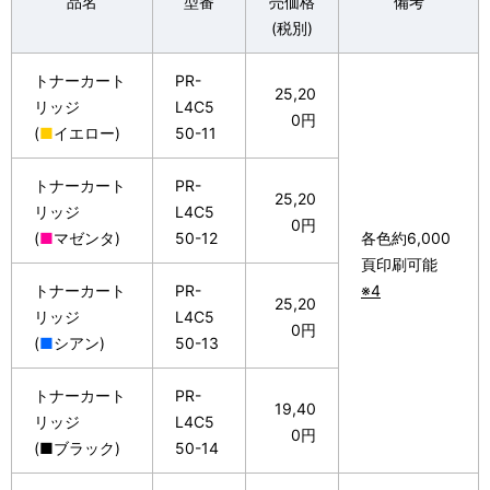
品名
型番
売価格
備考
表
ゲ
(税別)
示
ー
トナーカート
PR-
し
25,20
リッジ
L4C5
シ
0円
て
(
■
イエロー)
50-11
ョ
い
トナーカート
PR-
ン
25,20
リッジ
L4C5
ま
0円
(
■
マゼンタ)
50-12
各色約6,000
す
頁印刷可能
トナーカート
PR-
※4
。
25,20
リッジ
L4C5
0円
(
■
シアン)
50-13
トナーカート
PR-
19,40
リッジ
L4C5
0円
(■ブラック)
50-14