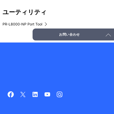
表
ゲ
ユーティリティ
示
ー
し
PR-L8000-NP Port Tool
シ
て
ョ
お問い合わせ
い
ン
ま
す
。