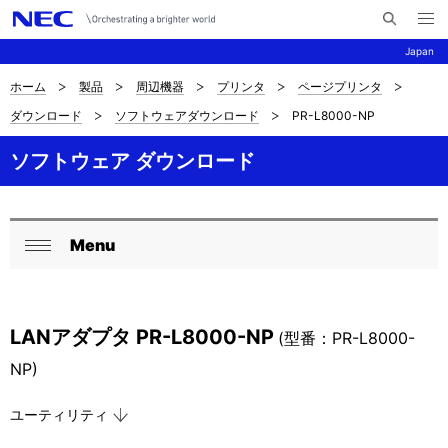
メ
サ
ニ
Japan
イ
ュ
ー
ト
を
ホーム
製品
周辺機器
プリンタ
ページプリンタ
サ
ナ
内
開
ダウンロード
ソフトウェアダウンロード
PR-L8000-NP
く
検
ビ
イ
索
ゲ
ソフトウェア ダウンロード
ト
ー
内
シ
の
Menu
ョ
ロ
閉
現
ン
ー
じ
在
る
カ
LANアダプタ PR-L8000-NP
(型番：PR-L8000-
位
ル
NP)
置
ナ
ユーティリティ
を
ビ