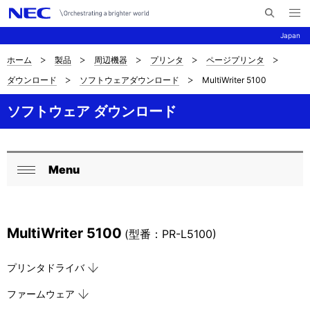
メ
サ
ニ
Japan
イ
ュ
ー
ト
を
ホーム
製品
周辺機器
プリンタ
ページプリンタ
サ
ナ
内
開
ダウンロード
ソフトウェアダウンロード
MultiWriter 5100
く
検
ビ
イ
索
ゲ
ソフトウェア ダウンロード
ト
ー
内
シ
の
Menu
ョ
ロ
閉
現
ン
ー
じ
在
る
カ
MultiWriter 5100
(型番：PR-L5100)
位
ル
置
プリンタドライバ
ナ
を
ファームウェア
ビ