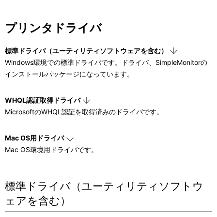
表
ゲ
示
プリンタドライバ
ー
し
シ
標準ドライバ（ユーティリティソフトウェアを含む）
て
Windows環境での標準ドライバです。ドライバ、SimpleMonitorの
ョ
インストールパッケージになっています。
い
ン
ま
WHQL認証取得ドライバ
MicrosoftのWHQL認証を取得済みのドライバです。
す
。
Mac OS用ドライバ
Mac OS環境用ドライバです。
標準ドライバ（ユーティリティソフトウ
ェアを含む）