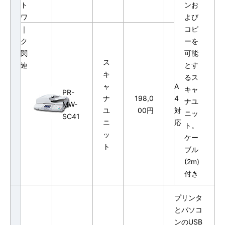
ト
ンお
ワ
よび
｜
コピ
ク
ーを
関
可能
ス
連
とす
キ
るス
ャ
A
キャ
PR-
ナ
198,0
4
ナユ
MW-
ユ
00円
対
ニッ
SC41
ニ
応
ト。
ッ
ケー
ト
ブル
(2m)
付き
プリンタ
とパソコ
ンのUSB