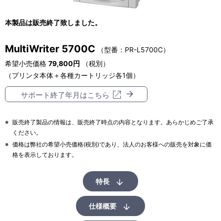
表
ゲ
本製品は販売終了致しました。
示
ー
し
MultiWriter 5700C
シ
（型番：PR-L5700C）
て
希望小売価格
79,800円
（税別）
ョ
（プリンタ本体＋各種カートリッジ各1個）
い
ン
サポート終了年月はこちら
ま
す
※
販売終了製品の情報は、販売終了時点の内容となります。あらかじめご了承
。
ください。
※
価格は弊社の希望小売価格(税別)であり、法人のお客様への販売を対象に価
格を表示しております。
特長
仕様概要