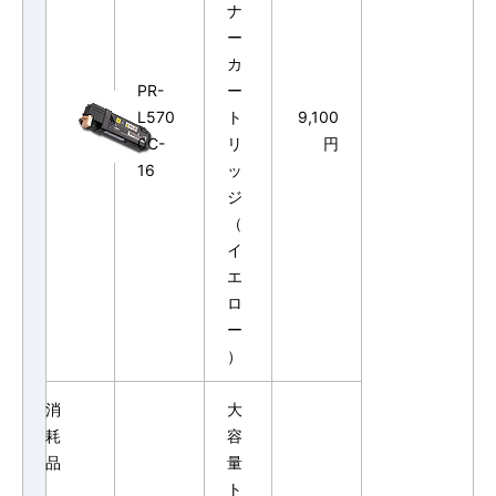
ナ
ー
カ
PR-
ー
L570
ト
9,100
0C-
リ
円
16
ッ
ジ
（
イ
エ
ロ
ー
）
消
大
耗
容
品
量
ト