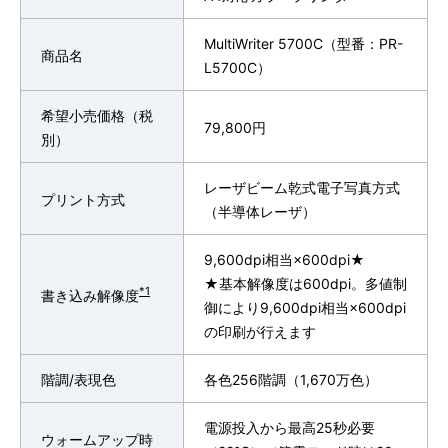
MultiWriter 5700C（型番：PR-
商品名
L5700C）
希望小売価格（税
79,800円
別）
レーザビーム乾式電子写真方式
プリント方式
（半導体レーザ）
9,600dpi相当×600dpi★
★基本解像度は600dpi。多値制
*1
書き込み解像度
御により9,600dpi相当×600dpi
の印刷が行えます
階調/表現色
各色256階調（1,670万色）
電源投入から最高25秒必要
ウォームアップ時