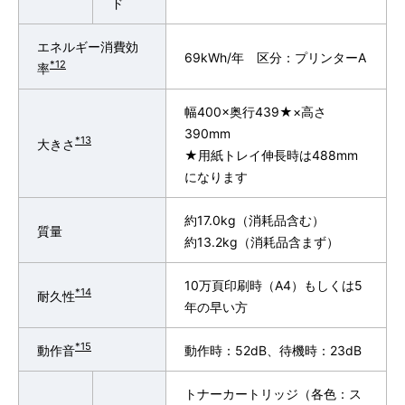
ド
エネルギー消費効
69kWh/年 区分：プリンターA
*12
率
幅400×奥行439★×高さ
390mm
*13
大きさ
★用紙トレイ伸長時は488mm
になります
約17.0kg（消耗品含む）
質量
約13.2kg（消耗品含まず）
10万頁印刷時（A4）もしくは5
*14
耐久性
年の早い方
*15
動作音
動作時：52dB、待機時：23dB
トナーカートリッジ（各色：ス