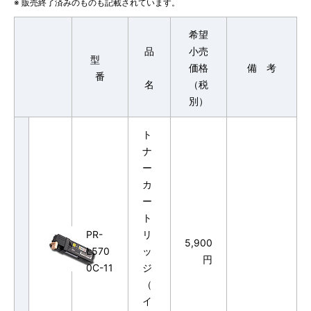
※ 販売終了済みのものも記載されています。
希望
品
小売
型
価格
備 考
番
名
（税
別）
ト
ナ
ー
カ
ー
ト
PR-
リ
5,900
L570
ッ
円
0C-11
ジ
（
イ