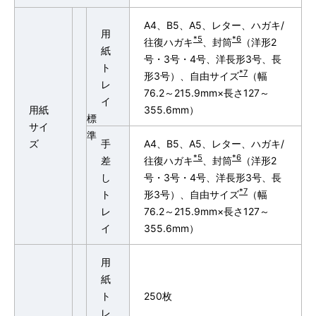
A4、B5、A5、レター、ハガキ/
用
*5
*6
往復ハガキ
、封筒
（洋形2
紙
号・3号・4号、洋長形3号、長
ト
*7
形3号）、自由サイズ
（幅
レ
76.2～215.9mm×長さ127～
イ
用紙
355.6mm）
標
サイ
準
ズ
手
A4、B5、A5、レター、ハガキ/
*5
*6
差
往復ハガキ
、封筒
（洋形2
し
号・3号・4号、洋長形3号、長
*7
ト
形3号）、自由サイズ
（幅
レ
76.2～215.9mm×長さ127～
イ
355.6mm）
用
紙
ト
250枚
レ