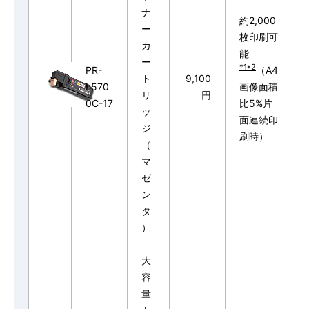
ナ
約2,000
ー
枚印刷可
カ
能
ー
*1*2
PR-
（A4
ト
9,100
L570
画像面積
リ
円
0C-17
比5%片
ッ
面連続印
ジ
刷時）
（
マ
ゼ
ン
タ
）
大
容
量