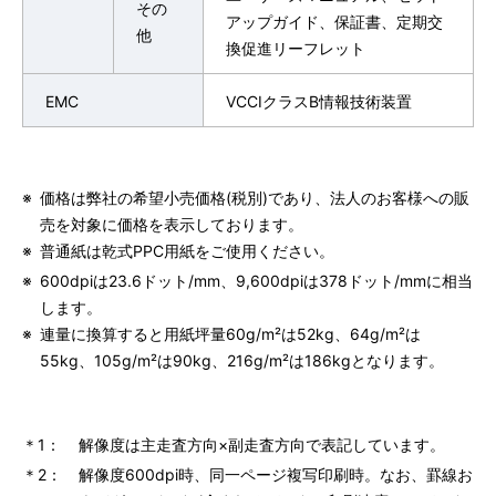
その
アップガイド、保証書、定期交
他
換促進リーフレット
EMC
VCCIクラスB情報技術装置
※
価格は弊社の希望小売価格(税別)であり、法人のお客様への販
売を対象に価格を表示しております。
※
普通紙は乾式PPC用紙をご使用ください。
※
600dpiは23.6ドット/mm、9,600dpiは378ドット/mmに相当
します。
※
連量に換算すると用紙坪量60g/m²は52kg、64g/m²は
55kg、105g/m²は90kg、216g/m²は186kgとなります。
＊1：
解像度は主走査方向×副走査方向で表記しています。
＊2：
解像度600dpi時、同一ページ複写印刷時。なお、罫線お