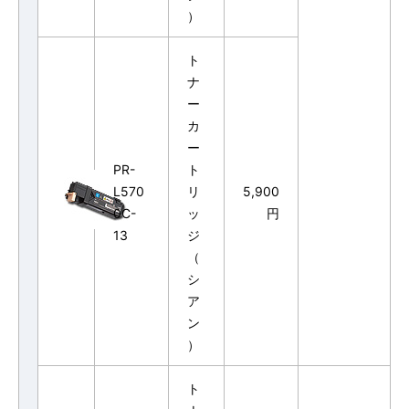
）
ト
ナ
ー
カ
ー
PR-
ト
L570
リ
5,900
0C-
ッ
円
13
ジ
（
シ
ア
ン
）
ト