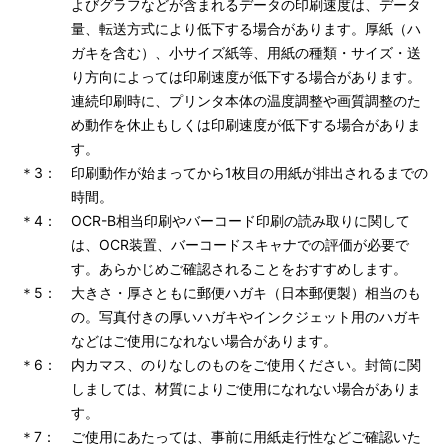
よびグラフなどが含まれるデータの印刷速度は、データ
量、転送方式により低下する場合があります。厚紙（ハ
ガキを含む）、小サイズ紙等、用紙の種類・サイズ・送
り方向によっては印刷速度が低下する場合があります。
連続印刷時に、プリンタ本体の温度調整や画質調整のた
め動作を休止もしくは印刷速度が低下する場合がありま
す。
＊3：
印刷動作が始まってから1枚目の用紙が排出されるまでの
時間。
＊4：
OCR-B相当印刷やバーコード印刷の読み取りに関して
は、OCR装置、バーコードスキャナでの評価が必要で
す。あらかじめご確認されることをおすすめします。
＊5：
大きさ・厚さともに郵便ハガキ（日本郵便製）相当のも
の。写真付きの厚いハガキやインクジェット用のハガキ
などはご使用になれない場合があります。
＊6：
内カマス、のりなしのものをご使用ください。封筒に関
しましては、材質によりご使用になれない場合がありま
す。
＊7：
ご使用にあたっては、事前に用紙走行性などご確認いた