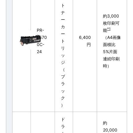
ト
ナ
約3,000
ー
枚印刷可
カ
*1
PR-
能
ー
L570
6,400
（A4画像
ト
0C-
円
面積比
リ
24
5%片面
ッ
連続印刷
ジ
時）
（
ブ
ラ
ッ
ク
）
ド
約
ラ
20,000