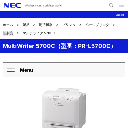
メ
サ
ニ
Japan
イ
ュ
ー
ト
を
ホーム
製品
周辺機器
プリンタ
ページプリンタ
サ
ナ
内
開
旧製品
マルチライタ 5700C
く
検
ビ
イ
索
ゲ
MultiWriter 5700C（型番：PR-L5700C）
ト
ー
内
シ
の
Menu
ョ
ロ
閉
現
ン
ー
じ
在
る
カ
位
ル
置
ナ
を
ビ