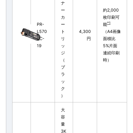
ナ
ー
約2,000
カ
枚印刷可
*1
PR-
ー
能
L570
ト
4,300
（A4画像
0C-
リ
円
面積比
19
ッ
5%片面
ジ
連続印刷
（
時）
ブ
ラ
ッ
ク
）
大
容
量
3K