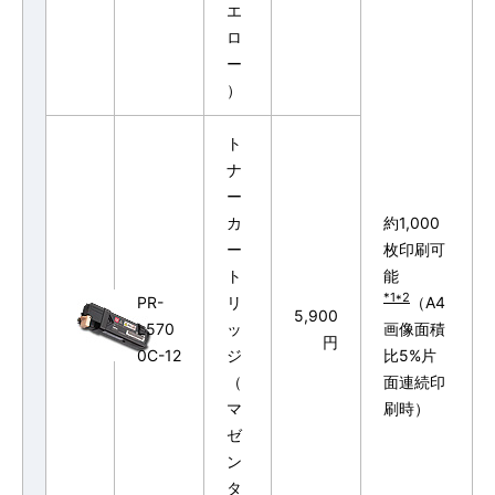
エ
ロ
ー
）
ト
ナ
ー
カ
約1,000
ー
枚印刷可
ト
能
*1*2
PR-
リ
（A4
5,900
L570
ッ
画像面積
円
0C-12
ジ
比5%片
（
面連続印
マ
刷時）
ゼ
ン
タ