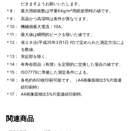
だきますようお願いいたします。
＊8：
最大用紙枚数は坪量64g/m²用紙使用時の値です。
＊9：
高温かつ高湿時は条件が異なります。
＊10：
機械側最大電流：10A。
＊11：
最大値は瞬間的ピークを除いた値です。
＊12：
省エネ法(平成25年3月1日 付)で定められた測定方法によ
る数値。
＊13：
突起部を除く。
＊14：
有寿命部品（有償）を定期的に交換した場合の値です。
＊15：
ISO7779に準拠した測定条件による。
＊16：
各色約800枚印刷可能です。（A4画像面積比5%片面連
続印刷時）
＊17：
A4画像面積比5%片面連続印刷時。
関連商品