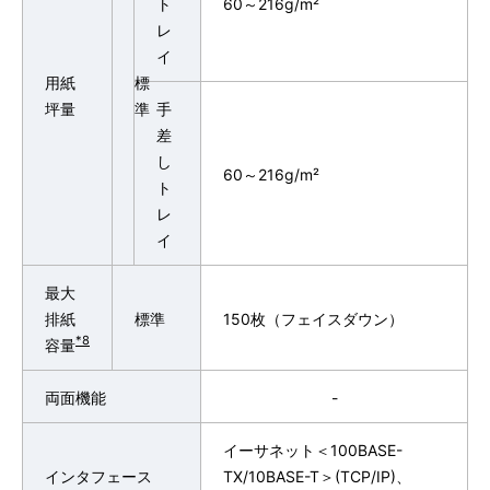
ト
60～216g/m²
レ
イ
用紙
標
坪量
準
手
差
し
60～216g/m²
ト
レ
イ
最大
排紙
標準
150枚（フェイスダウン）
*8
容量
両面機能
-
イーサネット＜100BASE-
インタフェース
TX/10BASE-T＞(TCP/IP)、