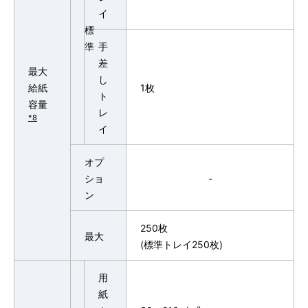
イ
標
準
手
差
最大
し
給紙
1枚
ト
容量
レ
*8
イ
オプ
ショ
-
ン
250枚
最大
(標準トレイ250枚)
用
紙