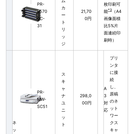
ム
PR-
枚印刷可
カ
*3
L570
21,70
能
（A4
ー
0C-
0円
画像面積
ト
31
比5%片
リ
面連続印
ッ
刷時）
ジ
プリ
ンタ
に接
ス
続
キ
し、
ャ
A
PR-
原稿
ナ
298,0
3
MW-
のネ
ユ
00円
対
SC51
ット
ニ
応
ワー
ッ
ネ
クス
ト
ッ
キャ