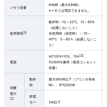
64MB（最大64MB）
メモリ容量
※メモリは増設できません。
動作時：10～32℃、15～85%
（結露しないこと）
*9
使用環境
非使用時（保管時）：-10～
40℃、5～85％（結露しないこ
と）
*10
AC100V±10%、15A
、
電源
50/60Hz兼用（推奨コンセント
容量）
動作
最大990W以下（プリンタ単体
時
時）、平均300W
消費
電力
節電
*11
モー
5W以下