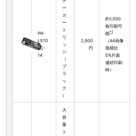
ナ
ー
カ
約1,000
ー
枚印刷可
ト
*1
PR-
能
リ
L570
2,900
（A4画像
ッ
0C-
円
面積比
ジ
14
5%片面
（
連続印刷
ブ
時）
ラ
ッ
ク
）
大
容
量
ト