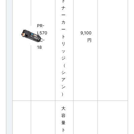
ト
ナ
ー
カ
PR-
ー
L570
9,100
ト
0C-
円
リ
18
ッ
ジ
（
シ
ア
ン
）
大
容
量
ト