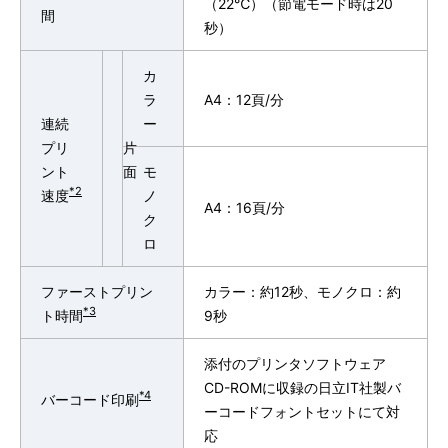
（22℃）（節電モード時は20
間
秒）
カ
ラ
A4：12頁/分
連続
ー
プリ
片
ント
面
モ
*2
速度
ノ
A4：16頁/分
ク
ロ
ファーストプリン
カラー：約12秒、モノクロ：約
*3
ト時間
9秒
添付のプリンタソフトウェア
CD-ROMに収録の日立IT社製バ
*4
バーコード印刷
ーコードフォントセットにて対
応