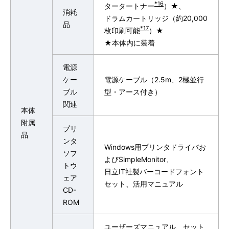
*16
タータートナー
）★、
消耗
ドラムカートリッジ（約20,000
品
*17
枚印刷可能
）★
★本体内に装着
電源
ケー
電源ケーブル（2.5m、2極並行
ブル
型・アース付き）
関連
本体
附属
プリ
品
ンタ
Windows用プリンタドライバお
ソフ
よびSimpleMonitor、
トウ
日立IT社製バーコードフォント
ェア
セット、活用マニュアル
CD-
ROM
ユーザーズマニュアル、セット