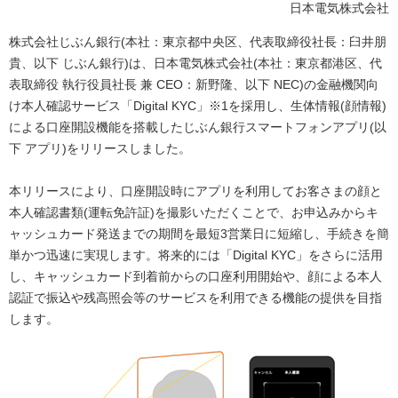
ル
日本電気株式会社
ナ
株式会社じぶん銀行(本社：東京都中央区、代表取締役社長：臼井朋
貴、以下 じぶん銀行)は、日本電気株式会社(本社：東京都港区、代
ビ
表取締役 執行役員社長 兼 CEO：新野隆、以下 NEC)の金融機関向
ゲ
け本人確認サービス「Digital KYC」※1を採用し、生体情報(顔情報)
による口座開設機能を搭載したじぶん銀行スマートフォンアプリ(以
ー
下 アプリ)をリリースしました。
シ
本リリースにより、口座開設時にアプリを利用してお客さまの顔と
ョ
本人確認書類(運転免許証)を撮影いただくことで、お申込みからキ
ャッシュカード発送までの期間を最短3営業日に短縮し、手続きを簡
ン
単かつ迅速に実現します。将来的には「Digital KYC」をさらに活用
し、キャッシュカード到着前からの口座利用開始や、顔による本人
認証で振込や残高照会等のサービスを利用できる機能の提供を目指
します。