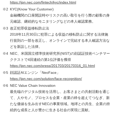
https://jpn.nec.com/fintech/kyc/index.html
※2
KYC(Know Your Customer)
金融機関の口座開設時やリスクの高い取引を行う際の顧客の身
元確認、継続的なモニタリングなどの本人確認業務。
※3
改正犯罪収益移転防止法
2018年11月30日に犯罪による収益の移転防止に関する法律施
行規則の一部を改正し、オンラインで完結する本人確認方法な
どを新設した法律。
※4
NEC、米国国立標準技術研究所(NIST)の顔認証技術ベンチマー
クテストで4回連続の第1位評価を獲得
https://jpn.nec.com/press/201703/20170316_01.html
※5
顔認証AIエンジン「NeoFace」
https://jpn.nec.com/solution/face-recognition/
※6
NEC Value Chain Innovation
最先端のデジタル技術を活用し、お客さまとの共創活動を通じ
て、人やモノ、プロセスを企業・産業の枠を超えてつなぎ、新
たな価値を生み出すNECの事業領域。地球との共生、企業の持
続的な成長と人が豊かに生きる社会の実現に貢献。