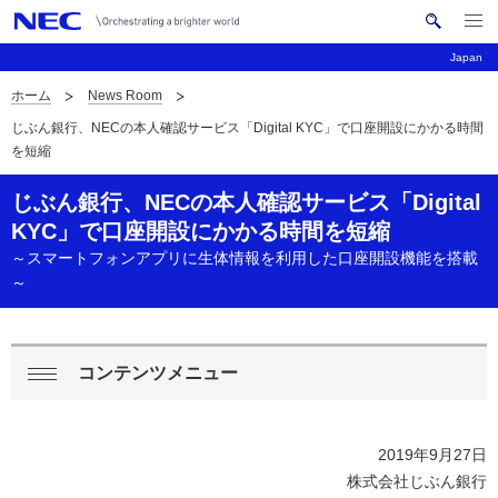
メ
サ
ニ
Japan
イ
ュ
ー
ト
ホーム
News Room
を
サ
ナ
内
開
じぶん銀行、NECの本人確認サービス「Digital KYC」で口座開設にかかる時間
く
検
ビ
イ
を短縮
索
ゲ
ト
じぶん銀行、NECの本人確認サービス「Digital
ー
内
KYC」で口座開設にかかる時間を短縮
シ
～スマートフォンアプリに生体情報を利用した口座開設機能を搭載
の
ョ
～
現
ン
在
コンテンツメニュー
ロ
位
閉
ー
じ
置
2019年9月27日
る
カ
株式会社じぶん銀行