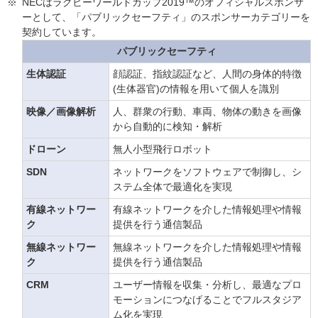
※
NECはラグビーワールドカップ2019™のオフィシャルスポンサ
ーとして、「パブリックセーフティ」のスポンサーカテゴリーを
契約しています。
パブリックセーフティ
生体認証
顔認証、指紋認証など、人間の身体的特徴
(生体器官)の情報を用いて個人を識別
映像／画像解析
人、群衆の行動、車両、物体の動きを画像
から自動的に検知・解析
ドローン
無人小型飛行ロボット
SDN
ネットワークをソフトウェアで制御し、シ
ステム全体で最適化を実現
有線ネットワー
有線ネットワークを介した情報処理や情報
ク
提供を行う通信製品
無線ネットワー
無線ネットワークを介した情報処理や情報
ク
提供を行う通信製品
CRM
ユーザー情報を収集・分析し、最適なプロ
モーションにつなげることでフルスタジア
ム化を実現