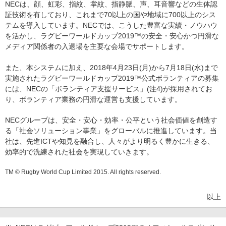
NECは、顔、虹彩、指紋、掌紋、指静脈、声、耳音響などの生体認
証技術を有しており、これまで70以上の国や地域に700以上のシス
テムを導入しています。NECでは、こうした豊富な実績・ノウハウ
を活かし、ラグビーワールドカップ2019™の安全・安心かつ円滑な
メディア関係者の入退場を主要な会場でサポートします。
また、本システムに加え、2018年4月23日(月)から7月18日(水)まで
実施されたラグビーワールドカップ2019™公式ボランティアの募集
には、NECの「ボランティア支援サービス」(注4)が採用されてお
り、ボランティア業務の円滑な運営も支援しています。
NECグループは、安全・安心・効率・公平という社会価値を創造す
る「社会ソリューション事業」をグローバルに推進しています。当
社は、先進ICTや知見を融合し、人々がより明るく豊かに生きる、
効率的で洗練された社会を実現していきます。
TM © Rugby World Cup Limited 2015. All rights reserved.
以上