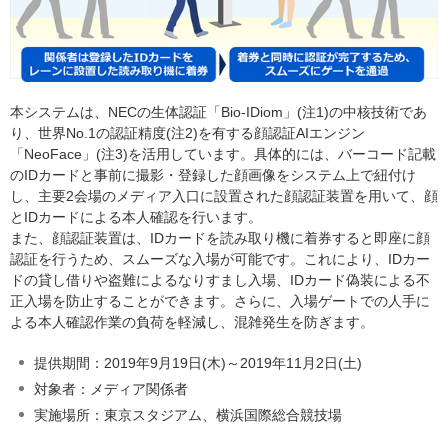
本システムは、NECの生体認証「Bio-IDiom」(注1)の中核技術であ
り、世界No.1の認証精度(注2)を有する顔認証AIエンジン
「NeoFace」(注3)を活用しています。具体的には、バーコード記載
のIDカードと事前に撮影・登録した顔画像をシステム上で紐付け
し、主要2会場のメディア入口に設置された顔認証装置を用いて、顔
とIDカードによる本人確認を行います。
また、顔認証装置は、IDカードを読み取り機に着券すると即座に顔
認証を行うため、スムーズな入場が可能です。これにより、IDカー
ドの貸し借りや盗難によるなりすまし入場、IDカード偽装による不
正入場を防止することができます。さらに、入場ゲートでの人手に
よる本人確認作業の負荷を軽減し、混雑発生を防ぎます。
提供期間：2019年9月19日(木)～2019年11月2日(土)
対象者：メディア関係者
実施場所：東京スタジアム、横浜国際総合競技場