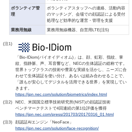
ボランティア管
ボランティアスタッフへの連絡、活動内容
理
のマッチング、会場での顔認証による受付
処理など効率的な運営・管理を支援
業務用無線
業務用無線機器、自営用LTE(注5)
(注1)
「Bio-IDiom(バイオイディオム)」は、顔、虹彩、指紋、掌
紋、指静脈、声、耳音響など、NECの生体認証の総称です。
世界トップクラスの技術や豊富な実績を活かし、ニーズに合
わせて生体認証を使い分け、あるいは組み合わせることで、
「誰もが安心してデジタルを活用できる世界」を実現してい
きます。
https://jpn.nec.com/solution/biometrics/index.html
(注2)
NEC、米国国立標準技術研究所(NIST)の顔認証技術
ベンチマークテストで4回連続の第1位評価を獲得
https://jpn.nec.com/press/201703/20170316_01.html
(注3)
顔認証AIエンジン「NeoFace」
https://jpn.nec.com/solution/face-recognition/