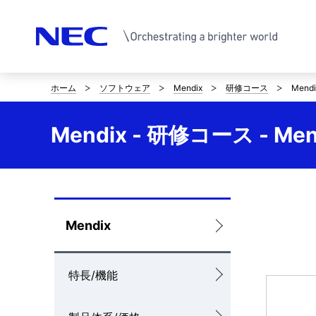
ホーム
ソフトウェア
Mendix
研修コース
Men
サ
イ
Mendix - 研修コース - 
ト
内
の
ロ
Mendix
現
ー
在
特長/機能
カ
位
ル
置