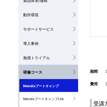
製品体系/価格
ナ
動作環境
ビ
ゲ
サポートサービス
ー
シ
導入事例
ョ
無償トライアル
ン
期間
3
研修コース
費用
31
Mendixブートキャンプ
MendixブートキャンプLite
受講