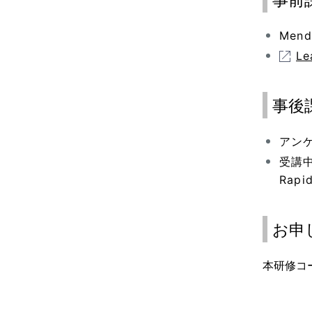
事前
Mend
Le
事後
アン
受講
Rap
お申
本研修コ