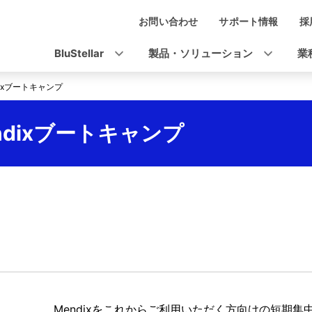
お問い合わせ
サポート情報
採
ナ
ビ
BluStellar
製品・ソリューション
業
ゲ
dixブートキャンプ
ー
シ
Mendixブートキャンプ
ョ
ン
Mendixをこれからご利用いただく方向けの短期集