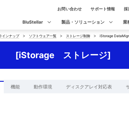
お問い合わせ
サポート情報
採
ナ
ビ
BluStellar
製品・ソリューション
業
ゲ
ラインナップ
ソフトウェア一覧
ストレージ制御
iStorage DataMigr
ー
シ
ion [iStorage ストレージ]
ョ
ン
機能
動作環境
ディスクアレイ対応表