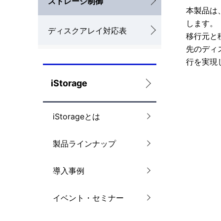
ストレージ制御
本製品は、
ナ
を
します。
ディスクアレイ対応表
ビ
表
移行元と
先のディ
ゲ
示
行を実現
ー
し
iStorage
シ
て
ョ
い
iStorageとは
ン
ま
製品ラインナップ
す
。
導入事例
イベント・セミナー