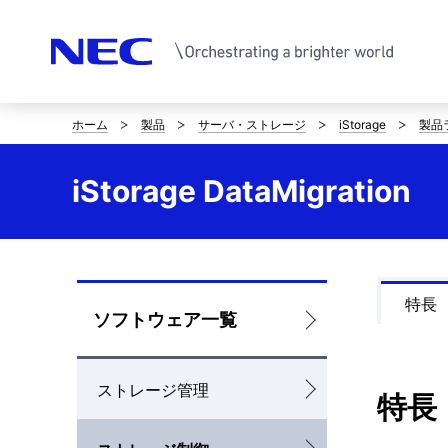
ホーム
製品
サーバ・ストレージ
iStorage
製品
サ
イ
iStorage DataMigrat
ト
内
の
特長
ロ
ソフトウェア一覧
現
ー
在
ストレージ管理
カ
特長
位
ル
置