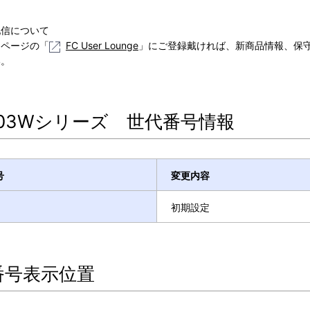
配信について
ムページの「
FC User Lounge
」にご登録戴ければ、新商品情報、保
い。
R03Wシリーズ 世代番号情報
号
変更内容
初期設定
番号表示位置