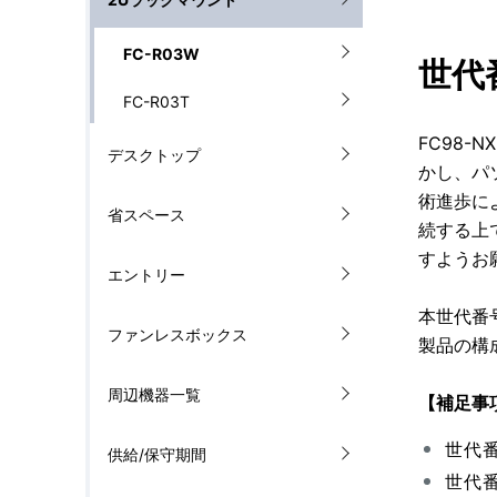
ナ
を
FC-R03W
世代
ビ
表
FC-R03T
ゲ
示
FC98
ー
デスクトップ
し
かし、パ
シ
術進歩に
て
省スペース
続する上
ョ
い
すようお
エントリー
ン
ま
本世代番
ファンレスボックス
す
製品の構
。
周辺機器一覧
【補足事
世代
供給/保守期間
世代