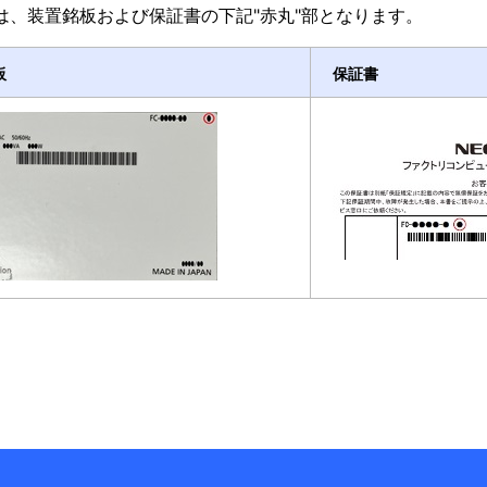
は、装置銘板および保証書の下記"赤丸"部となります。
板
保証書