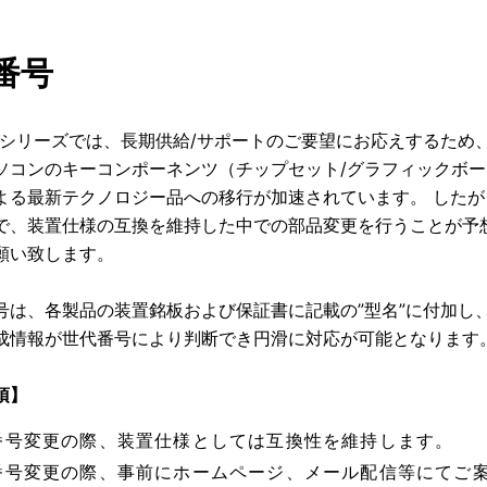
番号
-NXシリーズでは、長期供給/サポートのご要望にお応えするた
ソコンのキーコンポーネンツ（チップセット/グラフィックボー
よる最新テクノロジー品への移行が加速されています。 した
で、装置仕様の互換を維持した中での部品変更を行うことが予
願い致します。
号は、各製品の装置銘板および保証書に記載の”型名”に付加し
成情報が世代番号により判断でき円滑に対応が可能となります
項】
番号変更の際、装置仕様としては互換性を維持します。
番号変更の際、事前にホームページ、メール配信等にてご