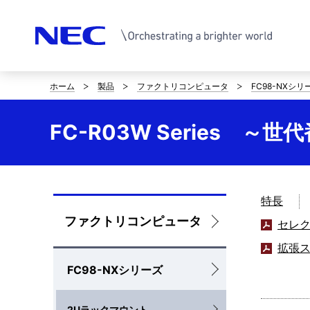
ホーム
製品
ファクトリコンピュータ
FC98-NXシリ
サ
イ
FC-R03W Series ～世
ト
内
の
特長
ロ
ファクトリコンピュータ
セレ
現
ー
拡張
在
FC98-NXシリーズ
カ
位
ル
置
2Uラックマウント