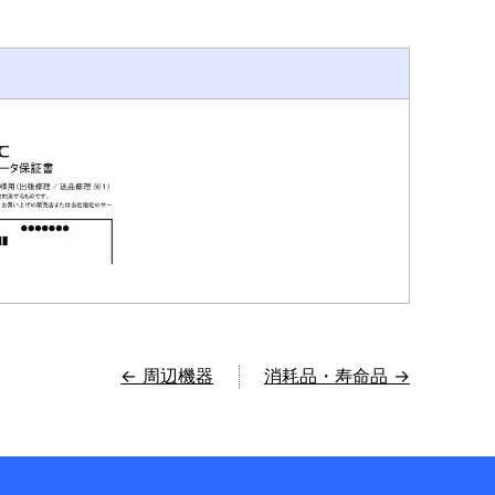
← 周辺機器
消耗品・寿命品 →