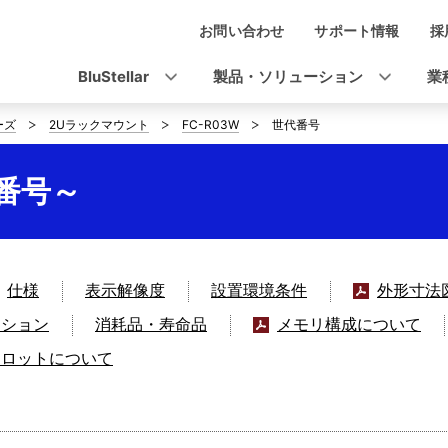
お問い合わせ
サポート情報
採
ナ
ビ
BluStellar
製品・ソリューション
業
ゲ
ーズ
2Uラックマウント
FC-R03W
世代番号
ー
シ
代番号～
ョ
ン
仕様
表示解像度
設置環境条件
外形寸法
クション
消耗品・寿命品
メモリ構成について
スロットについて