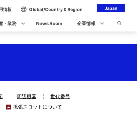
Japan
用情報
Global/Country & Region
種・業務
News Room
企業情報
図
周辺機器
世代番号
拡張スロットについて