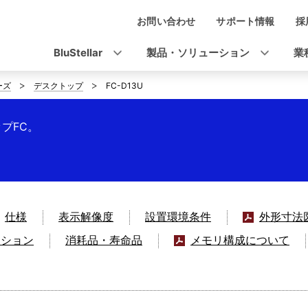
お問い合わせ
サポート情報
採
ナ
ビ
BluStellar
製品・ソリューション
業
ゲ
ーズ
デスクトップ
FC-D13U
ー
シ
ップFC。
ョ
ン
仕様
表示解像度
設置環境条件
外形寸法
クション
消耗品・寿命品
メモリ構成について