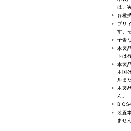
は、
各種
プリ
す、
予告
本製
トは
本製
本国
ルま
本製品
ん。
BI
装置
ませ