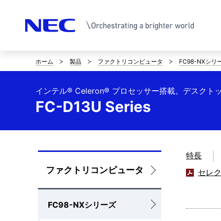
ホーム
製品
ファクトリコンピュータ
FC98-NXシリ
サ
イ
インテル® Celeron® プロセッサー搭載。デスクト
ト
FC-D13U Series
内
の
特長
現
ロ
ファクトリコンピュータ
セレ
在
ー
位
FC98-NXシリーズ
カ
置