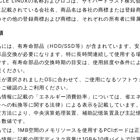
ACLE LINUXの名称およびロゴは、サイバートラスト株
に記載されている会社名、商品名は各社の商標または登録
のその他の登録商標および商標は、それぞれの所有者に帰
項
品には、有寿命部品（HDD/SSD等）が含まれています。
部品交換が必要になります。特に長時間連続して使用する
です。有寿命部品の交換時期の目安は、使用頻度や条件に
照ください。
様が選択されましたOSに合わせて、ご使用になるソフトウ
をご確認の上ご利用ください。
品情報に記載の「エネルギー消費効率」については、省エ
ーへの転換等に関する法律）による表示を記載しています
定方法により、中央演算処理装置、補助記憶装置及び主記
る数値です。
品では、1MB空間のメモリソースを使用するPCIボードは
品情報に記載の固定ディスク容量は1GBを10億バイトで計