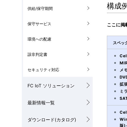
構成
供給/保守期間
保守サービス
ここに掲
環境への配慮
スペッ
該非判定書
Ce
MI
セキュリティ対応
メモ
DV
拡
FC IoT ソリューション
ミ
SA
最新情報一覧
Ce
ダウンロード(カタログ)
Wi
版