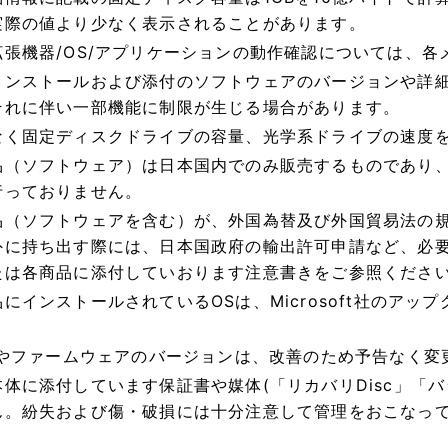
実際の値より少なく表示されることがあります。
拡張機器/OS/アプリケーションの動作確認については、各
インストールおよび添付のソフトウェアのバージョンや詳
それに伴い一部機能に制限が生じる場合があります。
なく固定ディスクドライブの容量、光学系ドライブの速度
品（ソフトウェア）は日本国内でのみ販売するものであり
行っておりません。
品（ソフトウェアを含む）が、外国為替及び外国貿易法の
外に持ち出す際には、日本国政府の輸出許可申請など、必
たは各商品に添付していおります注意書きをご参照くださ
にインストールされているOSは、Microsoft社のア
OSやファームウェアのバージョンは、改善のため予告なく
本体に添付しています保証書や媒体(「リカバリDisc」「バ
ん。紛失および傷・破損には十分注意して管理をおこなっ