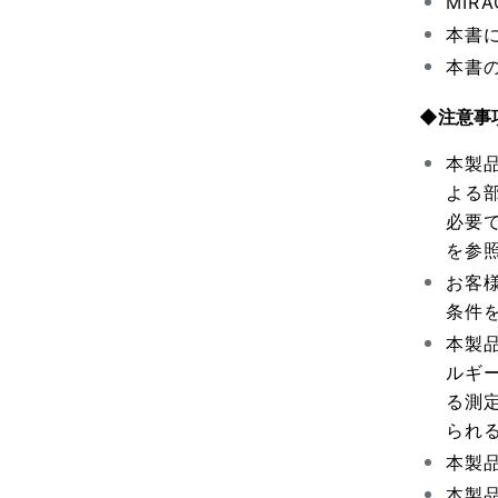
MIR
本書
本書
◆注意事
本製
よる
必要
を参
お客
条件
本製
ルギ
る測
られ
本製
本製