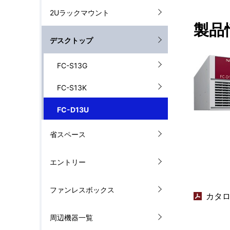
ル
2Uラックマウント
を
ナ
製品
表
デスクトップ
ビ
示
ゲ
FC-S13G
し
ー
FC-S13K
て
シ
FC-D13U
い
ョ
省スペース
ま
ン
す
エントリー
。
ファンレスボックス
カタロ
周辺機器一覧