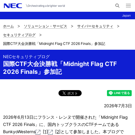
メ
サ
ニ
Japan
イ
ュ
ー
ト
を
ホーム
ソリューション・サービス
サイバーセキュリティ
サ
ナ
内
開
セキュリティブログ
く
検
ビ
イ
国際CTF大会決勝戦「Midnight Flag CTF 2026 Finals」参加記
索
ゲ
ト
ー
NECセキュリティブログ
内
国際CTF大会決勝戦「Midnight Flag CTF
シ
2026 Finals」参加記
の
ョ
現
ン
在
位
2026年7月3日
置
2026年6月13日にフランス・レンヌで開催された「Midnight Flag
CTF 2026 Finals」に、国内トップクラスのCTFチームである
BunkyoWesterns
[1]
[2]
として参加しました。本ブログで