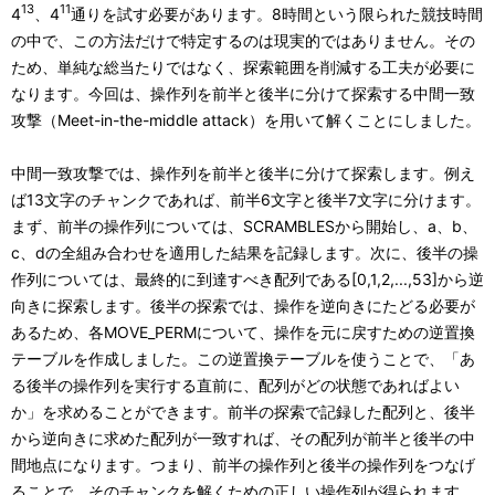
13
11
4
、4
通りを試す必要があります。8時間という限られた競技時間
の中で、この方法だけで特定するのは現実的ではありません。その
ため、単純な総当たりではなく、探索範囲を削減する工夫が必要に
なります。今回は、操作列を前半と後半に分けて探索する中間一致
攻撃（Meet-in-the-middle attack）を用いて解くことにしました。
中間一致攻撃では、操作列を前半と後半に分けて探索します。例え
ば13文字のチャンクであれば、前半6文字と後半7文字に分けます。
まず、前半の操作列については、SCRAMBLESから開始し、a、b、
c、dの全組み合わせを適用した結果を記録します。次に、後半の操
作列については、最終的に到達すべき配列である[0,1,2,...,53]から逆
向きに探索します。後半の探索では、操作を逆向きにたどる必要が
あるため、各MOVE_PERMについて、操作を元に戻すための逆置換
テーブルを作成しました。この逆置換テーブルを使うことで、「あ
る後半の操作列を実行する直前に、配列がどの状態であればよい
か」を求めることができます。前半の探索で記録した配列と、後半
から逆向きに求めた配列が一致すれば、その配列が前半と後半の中
間地点になります。つまり、前半の操作列と後半の操作列をつなげ
ることで、そのチャンクを解くための正しい操作列が得られます。