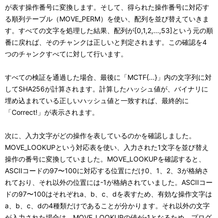
が表す操作番号に変換します。そして、得られた操作番号に対応す
る順列テーブル（MOVE_PERM）を使い、配列を並び替えていきま
す。すべての文字を処理した結果、配列が[0,1,2,...,53]という元の順
番に戻れば、そのチャンクは正しいと判定されます。この確認を4
つのチャンクすべてに対して行います。
すべての検証を通過した場合、最後に「MCTF{...}」内の文字列に対
してSHA256が計算されます。計算したハッシュ値が、バイナリに
埋め込まれている正しいハッシュ値と一致すれば、最終的に
「Correct!」が表示されます。
次に、入力文字がどの操作を表しているのかを確認しました。
MOVE_LOOKUPという対応表を使い、入力された1文字を並び替え
操作の番号に変換していました。MOVE_LOOKUPを確認すると、
ASCIIコードの97〜100に対応する位置にだけ0、1、2、3が格納さ
れており、それ以外の位置には-1が格納されていました。ASCIIコー
ドの97〜100はそれぞれa、b、c、dを表すため、有効な操作文字は
a、b、c、dの4種類だけであることが分かります。それ以外の文字
が入力された場合は、MOVE_LOOKUPの値が-1となるため、プログ