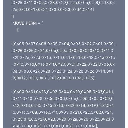
0x25,0x11,0x0e,0x28,0x29,0x2a,0x0a,0x0f,0x18,0x
2e,0x2f,0x17,0x31,0x30,0x33,0x34,0x14]
]
MOVE_PERM = [
[
[0x08,0x07,0x06,0x05,0x04,0x03,0x02,0x01,0x00,
0x26,0x25,0x24,0x0c,0x0d,0x0e,0x0f,0x10,0x11,0
x2f,0x2e,0x2d,0x15,0x16,0x17,0x18,0x19,0x1a,0x1b
,0x1c,0x1d,0x1e,0x1f,0x20,0x21,0x22,0x23,0x0b,0x
0a,0x09,0x27,0x28,0x29,0x2a,0x2b,0x2c,0x14,0x1
3,0x12,0x30,0x31,0x32,0x33,0x34,0x35],
[0x00,0x01,0x23,0x03,0x04,0x20,0x06,0x07,0x1d,
0x11,0x10,0x0f,0x0e,0x0d,0x0c,0x0b,0x0a,0x09,0
x12,0x13,0x35,0x15,0x16,0x32,0x18,0x19,0x2f,0x1
b,0x1c,0x08,0x1e,0x1f,0x05,0x21,0x22,0x02,0x24,
0x25,0x26,0x27,0x28,0x29,0x2a,0x2b,0x2c,0x2d,0
x2e,0x1a,0x30,0x31,0x17,0x33,0x34,0x14],