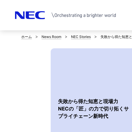
ホーム
News Room
NEC Stories
失敗から得た知恵と
サ
イ
ト
内
の
現
失敗から得た知恵と現場力
在
NECの「匠」の力で切り拓くサ
プライチェーン新時代
位
置