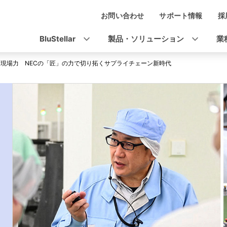
お問い合わせ
サポート情報
採
ナ
ビ
BluStellar
製品・ソリューション
業
ゲ
現場力 NECの「匠」の力で切り拓くサプライチェーン新時代
ー
シ
ョ
ン