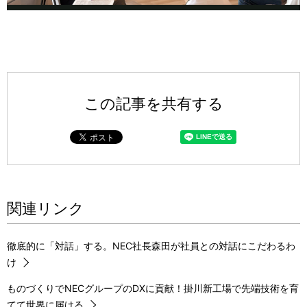
l
a
この記事を共有する
y
関連リンク
V
徹底的に「対話」する。NEC社長森田が社員との対話にこだわるわ
け
i
ものづくりでNECグループのDXに貢献！掛川新工場で先端技術を育
てて世界に届ける