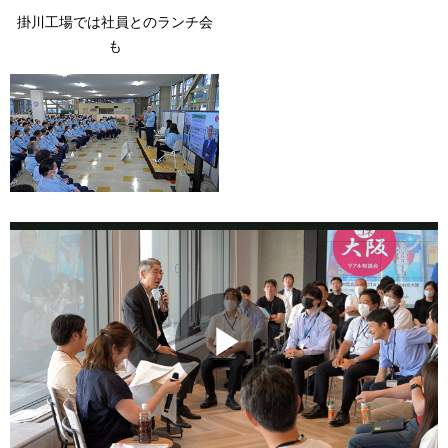
掛川工場では社員とのランチ会
も
P