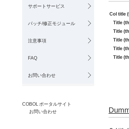
ゲ
サポートサービス
を
ー
Col title (
表
シ
Title (th
パッチ/修正モジュール
Title (th
示
ョ
Title (th
注意事項
し
ン
Title (th
て
Title (th
FAQ
い
お問い合わせ
ま
す
。
COBOL ポータルサイト
Dummy
お問い合わせ