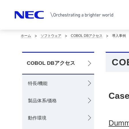
ホーム
ソフトウェア
COBOL DBアクセス
導入事例
サ
イ
CO
ト
ロ
COBOL DBアクセス
内
ー
の
特長/機能
カ
現
Case
ル
製品体系/価格
在
ナ
位
動作環境
ビ
Dummy
置