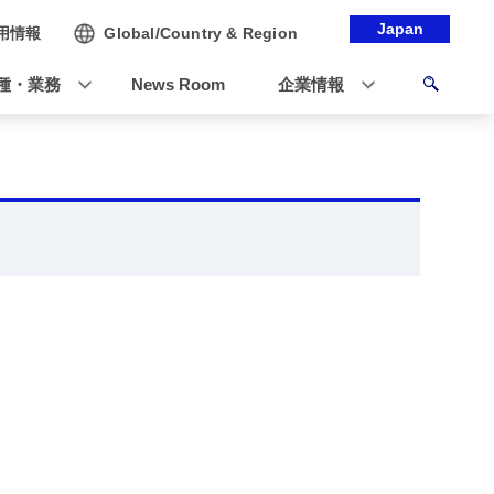
Japan
用情報
Global/Country & Region
種・業務
News Room
企業情報