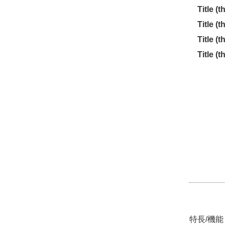
Title (th
Title (th
Title (th
Title (th
特長/機能