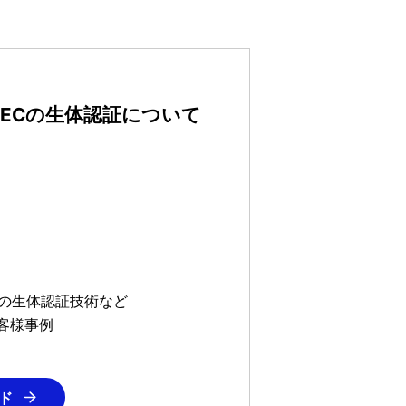
ECの生体認証について
1の生体認証技術など
客様事例
ド