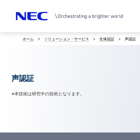
ホーム
ソリューション・サービス
生体認証
声認証
サ
イ
ト
声認証
内
の
※本技術は研究中の技術となります。
現
在
位
置