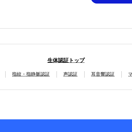
生体認証トップ
指紋・指静脈認証
声認証
耳音響認証