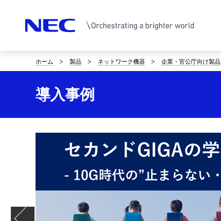
ホーム
製品
ネットワーク機器
企業・官公庁向け製品
サ
イ
導入事例
ト
内
の
現
在
位
置