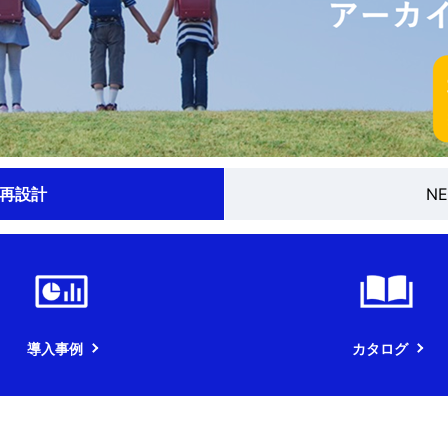
ク再設計
N
導入事例
カタログ