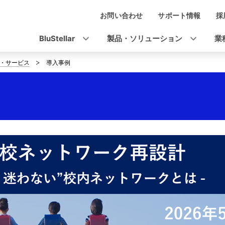
お問い合わせ
サポート情報
採
ナ
ビ
BluStellar
製品・ソリューション
業
ゲ
・サービス
導入事例
ー
シ
ョ
ン