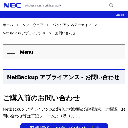
メ
サ
ニ
Japan
イ
ュ
ー
ト
を
ホーム
ソフトウェア
バックアップ/アーカイブ
サ
ナ
内
開
NetBackup アプライアンス
お問い合わせ
く
検
ビ
イ
索
ゲ
ト
Menu
ー
ロ
内
閉
シ
ー
じ
の
ョ
る
カ
NetBackup アプライアンス - お問い合わせ
現
ン
ル
在
ナ
ご購入前のお問い合わせ
位
ビ
NetBackup アプライアンスの購入ご検討時の資料請求、ご相談、お
置
問い合わせ等は下記フォームより承ります。
ゲ
を