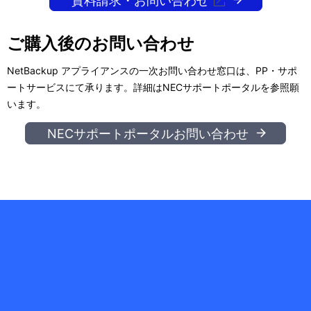
ー
資料請求・お問い合わせ
表
シ
示
ご購入後のお問い合わせ
ョ
し
NetBackup アプライアンスの一次お問い合わせ窓口は、PP・サポ
ン
て
ートサービスにて承ります。詳細はNECサポートポータルを参照願
います。
い
NECサポートポータルお問い合わせ
ま
す
。