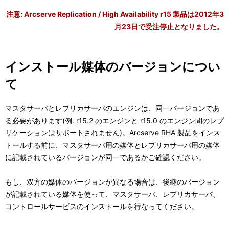
表
ー
注意: Arcserve Replication / High Availability r15 製品は2012年3
示
月23日で受注停止となりました。
シ
し
ョ
て
インストール媒体のバージョンについ
ン
い
て
ま
マスタサーバとレプリカサーバのエンジンは、同一バージョンであ
す
る必要があります(例. r15.2 のエンジンと r15.0 のエンジン間のレプ
リケーションはサポートされません)。Arcserve RHA 製品をインス
。
トールする前に、マスタサーバ用の媒体とレプリカサーバ用の媒体
に記載されているバージョンが同一であるかご確認ください。
もし、双方の媒体のバージョンが異なる場合は、後継のバージョン
が記載されている媒体を使って、マスタサーバ、レプリカサーバ、
コントロールサービスのインストールを行なってください。