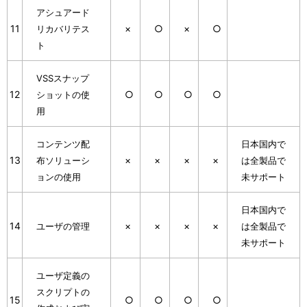
アシュアード
11
×
○
×
○
リカバリテス
ト
VSSスナップ
12
○
○
○
○
ショットの使
用
コンテンツ配
日本国内で
13
×
×
×
×
布ソリューシ
は全製品で
ョンの使用
未サポート
日本国内で
14
×
×
×
×
ユーザの管理
は全製品で
未サポート
ユーザ定義の
スクリプトの
15
○
○
○
○