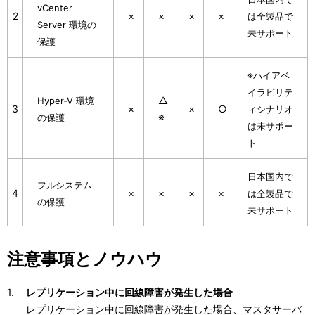
vCenter
2
×
×
×
×
は全製品で
Server 環境の
未サポート
保護
※ハイアベ
イラビリテ
△
Hyper-V 環境
3
×
×
○
ィシナリオ
※
の保護
は未サポー
ト
日本国内で
フルシステム
4
×
×
×
×
は全製品で
の保護
未サポート
注意事項とノウハウ
レプリケーション中に回線障害が発生した場合
レプリケーション中に回線障害が発生した場合、マスタサーバ