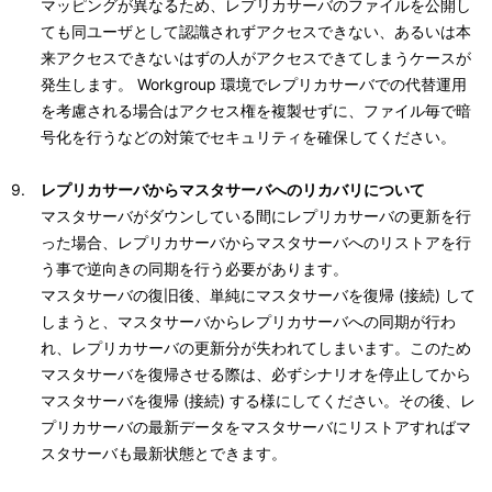
マッピングが異なるため、レプリカサーバのファイルを公開し
ても同ユーザとして認識されずアクセスできない、あるいは本
来アクセスできないはずの人がアクセスできてしまうケースが
発生します。 Workgroup 環境でレプリカサーバでの代替運用
を考慮される場合はアクセス権を複製せずに、ファイル毎で暗
号化を行うなどの対策でセキュリティを確保してください。
レプリカサーバからマスタサーバへのリカバリについて
マスタサーバがダウンしている間にレプリカサーバの更新を行
った場合、レプリカサーバからマスタサーバへのリストアを行
う事で逆向きの同期を行う必要があります。
マスタサーバの復旧後、単純にマスタサーバを復帰 (接続) して
しまうと、マスタサーバからレプリカサーバへの同期が行わ
れ、レプリカサーバの更新分が失われてしまいます。このため
マスタサーバを復帰させる際は、必ずシナリオを停止してから
マスタサーバを復帰 (接続) する様にしてください。その後、レ
プリカサーバの最新データをマスタサーバにリストアすればマ
スタサーバも最新状態とできます。