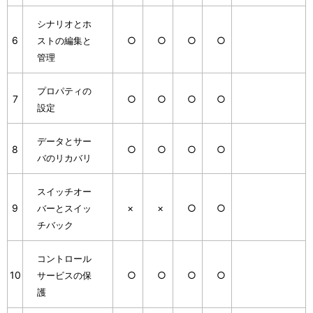
シナリオとホ
6
○
○
○
○
ストの編集と
管理
プロパティの
7
○
○
○
○
設定
データとサー
8
○
○
○
○
バのリカバリ
スイッチオー
9
×
×
○
○
バーとスイッ
チバック
コントロール
10
○
○
○
○
サービスの保
護