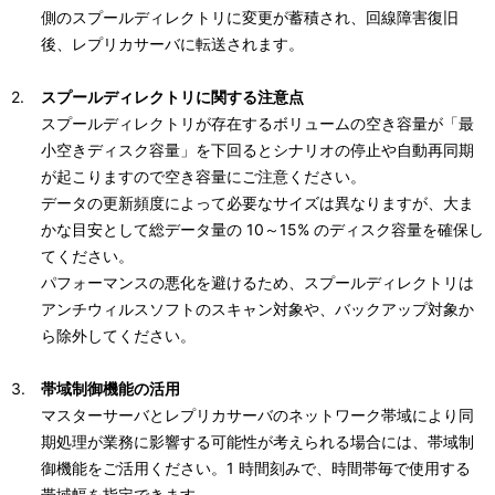
側のスプールディレクトリに変更が蓄積され、回線障害復旧
後、レプリカサーバに転送されます。
スプールディレクトリに関する注意点
スプールディレクトリが存在するボリュームの空き容量が「最
小空きディスク容量」を下回るとシナリオの停止や自動再同期
が起こりますので空き容量にご注意ください。
データの更新頻度によって必要なサイズは異なりますが、大ま
かな目安として総データ量の 10～15% のディスク容量を確保し
てください。
パフォーマンスの悪化を避けるため、スプールディレクトリは
アンチウィルスソフトのスキャン対象や、バックアップ対象か
ら除外してください。
帯域制御機能の活用
マスターサーバとレプリカサーバのネットワーク帯域により同
期処理が業務に影響する可能性が考えられる場合には、帯域制
御機能をご活用ください。1 時間刻みで、時間帯毎で使用する
帯域幅を指定できます。