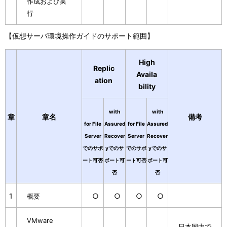
作成および実
行
【仮想サーバ環境操作ガイドのサポート範囲】
High
Replic
Availa
ation
bility
with
with
章
章名
備考
for File
Assured
for File
Assured
Server
Recover
Server
Recover
でのサポ
yでのサ
でのサポ
yでのサ
ート可否
ポート可
ート可否
ポート可
否
否
1
○
○
○
○
概要
VMware
日本国内で