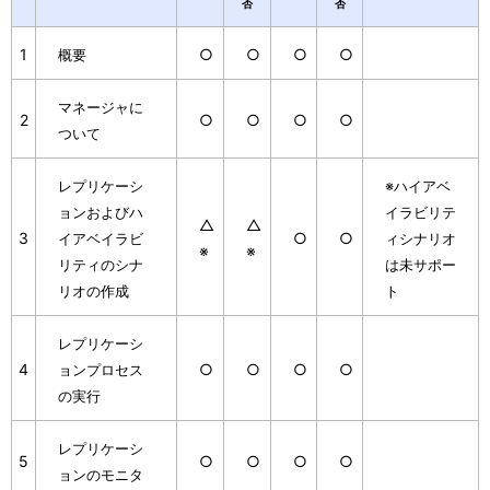
否
否
1
○
○
○
○
概要
マネージャに
2
○
○
○
○
ついて
レプリケーシ
※ハイアベ
ョンおよびハ
イラビリテ
△
△
3
○
○
イアベイラビ
ィシナリオ
※
※
リティのシナ
は未サポー
リオの作成
ト
レプリケーシ
4
○
○
○
○
ョンプロセス
の実行
レプリケーシ
5
○
○
○
○
ョンのモニタ