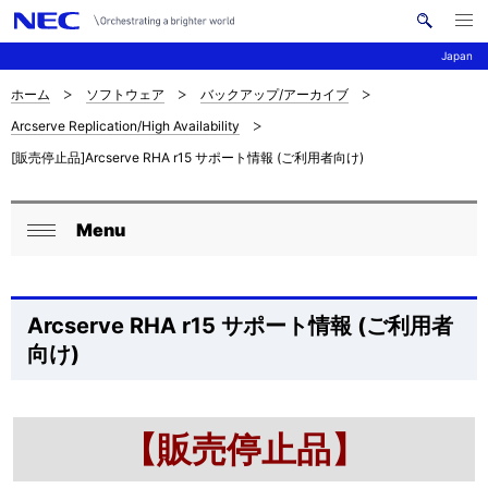
メ
サ
ニ
Japan
イ
ュ
ー
ト
を
ホーム
ソフトウェア
バックアップ/アーカイブ
サ
ナ
内
開
Arcserve Replication/High Availability
く
検
ビ
イ
[販売停止品]Arcserve RHA r15 サポート情報 (ご利用者向け)
索
ゲ
ト
ー
内
Menu
ロ
シ
閉
の
ョ
ー
じ
現
ン
る
カ
Arcserve RHA r15 サポート情報 (ご利用者
在
向け)
ル
位
ナ
置
ビ
【販売停止品】
を
ゲ