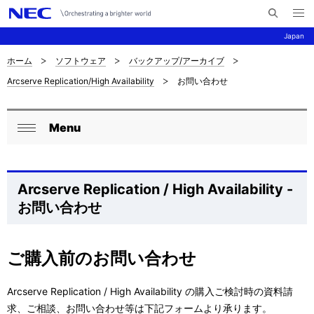
メ
サ
ニ
Japan
イ
ュ
ー
ト
を
ホーム
ソフトウェア
バックアップ/アーカイブ
サ
ナ
内
開
Arcserve Replication/High Availability
お問い合わせ
く
検
ビ
イ
索
ゲ
ト
Menu
ー
ロ
内
閉
シ
ー
じ
の
ョ
る
カ
Arcserve Replication / High Availability -
現
ン
お問い合わせ
ル
在
ナ
位
ご購入前のお問い合わせ
ビ
置
ゲ
Arcserve Replication / High Availability の購入ご検討時の資料請
を
求、ご相談、お問い合わせ等は下記フォームより承ります。