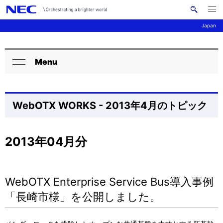
メ
サ
ニ
Japan
イ
ュ
ー
ト
を
サ
ナ
内
開
く
Menu
検
ビ
イ
ロ
閉
索
ゲ
ト
ー
じ
ー
る
内
カ
WebOTX WORKS - 2013年4月のトピック
シ
の
ル
ョ
現
ナ
2013年04月分
ン
在
ビ
位
ゲ
WebOTX Enterprise Service Bus導入事例
置
ー
「長崎市様」を公開しました。
を
シ