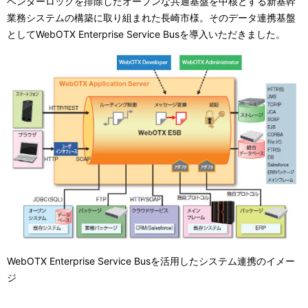
ベンダーロックを排除したオープンな共通基盤を中核とする新基幹
表
ョ
業務システムの構築に取り組まれた長崎市様。そのデータ連携基盤
示
としてWebOTX Enterprise Service Busを導入いただきました。
ン
し
て
い
ま
す
。
WebOTX Enterprise Service Busを活用したシステム連携のイメー
ジ