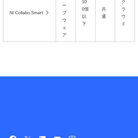
10
ク
ー
0億
共
ラ
NI Collabo Smart
プ
以
通
ウ
ウ
下
ド
ェ
ア