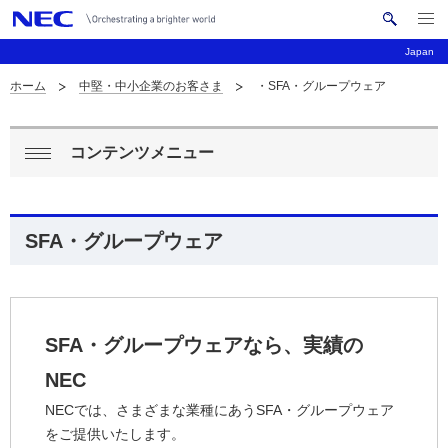
メ
サ
ニ
Japan
イ
ュ
ー
ト
ホーム
中堅・中小企業のお客さま
・SFA・グループウェア
を
サ
ナ
内
開
く
検
ビ
イ
索
コンテンツメニュー
ゲ
ロ
ト
閉
ー
ー
じ
内
シ
る
カ
の
SFA・グループウェア
ョ
ル
現
ン
ナ
在
SFA・グループウェアなら、実績の
ビ
位
NEC
ゲ
置
NECでは、さまざまな業種にあうSFA・グループウェア
ー
をご提供いたします。