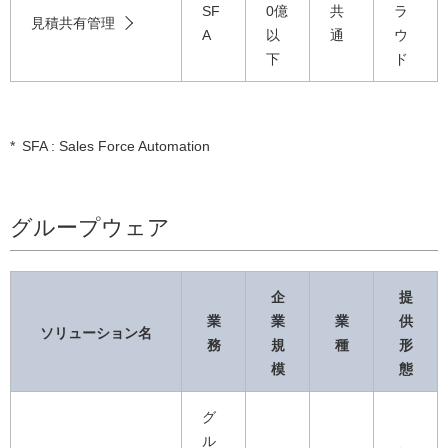
SF
0億
共
ラ
見積共有管理
A
以
通
ウ
下
ド
*
SFA : Sales Force Automation
グループウェア
企
提
業
業
業
供
ソリューション名
務
規
種
形
模
態
グ
ル