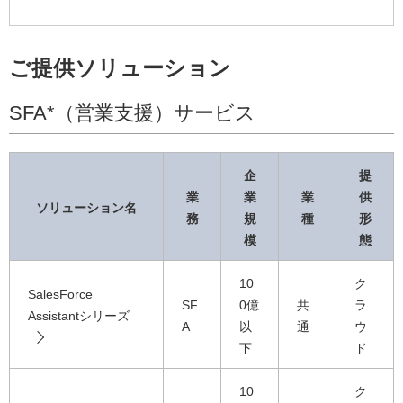
シ
ョ
ご提供ソリューション
ン
SFA*（営業支援）サービス
企
提
業
業
業
供
ソリューション名
務
規
種
形
模
態
10
ク
SalesForce
SF
0億
共
ラ
Assistantシリーズ
A
以
通
ウ
下
ド
10
ク