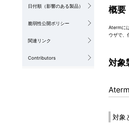
ー
日付順（影響のある製品）
概要
シ
脆弱性公開ポリシー
ョ
Ater
ウザで、
ン
関連リンク
Contributors
対象
Ater
対象