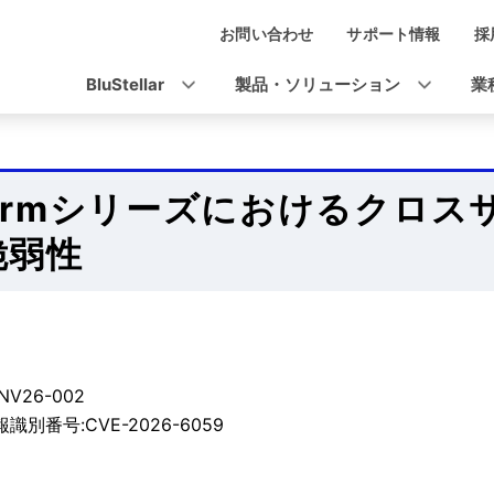
お問い合わせ
サポート情報
採
ナ
ビ
BluStellar
製品・ソリューション
業
ゲ
ー
シ
termシリーズにおけるクロ
ョ
脆弱性
ン
V26-002
識別番号:CVE-2026-6059