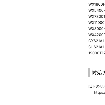
WX1800
WX5400
WX7800
WX1100
WX3000
WX4200
GX621A
SH621A
19000T
対処
以下のサ
https