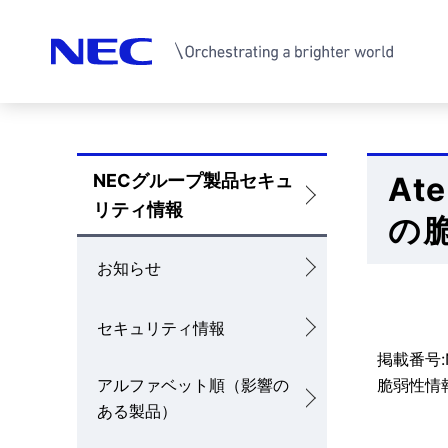
サ
イ
NECグループ製品セキュ
A
ロ
ト
リティ情報
の
ー
内
カ
お知らせ
の
ル
現
セキュリティ情報
ナ
掲載番号:N
在
ビ
アルファベット順（影響の
脆弱性情報
位
ある製品）
ゲ
置