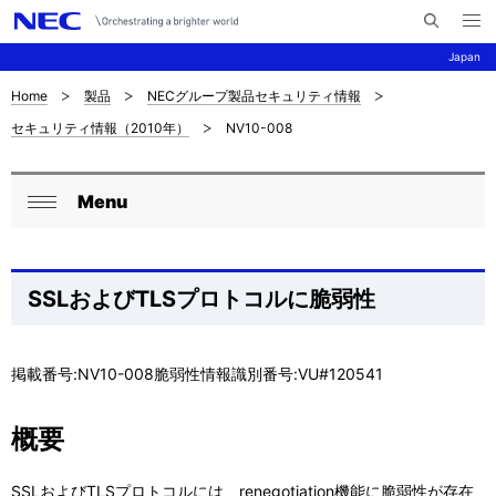
メ
サ
ニ
Japan
イ
ュ
ー
ト
を
Home
製品
NECグループ製品セキュリティ情報
サ
ナ
内
開
セキュリティ情報（2010年）
NV10-008
く
検
ビ
イ
索
ゲ
ト
Menu
ー
ロ
内
閉
シ
ー
じ
の
ョ
る
カ
SSLおよびTLSプロトコルに脆弱性
現
ン
ル
在
ナ
掲載番号:NV10-008脆弱性情報識別番号:VU#120541
位
ビ
置
概要
ゲ
を
SSLおよびTLSプロトコルには、renegotiation機能に脆弱性が存在