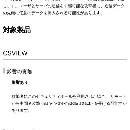
ー
表
します。ユーザとサーバの通信を中継可能な攻撃者に、通信データ
シ
の先頭に任意のデータを挿入される可能性があります。
示
ョ
し
対象製品
ン
て
い
CSVIEW
ま
す
影響の有無
。
影響あり
攻撃者にこのセキュリティホールを利用された場合、 リモート
から中間者攻撃 (man-in-the-middle attack) を受ける可能性が
あります。