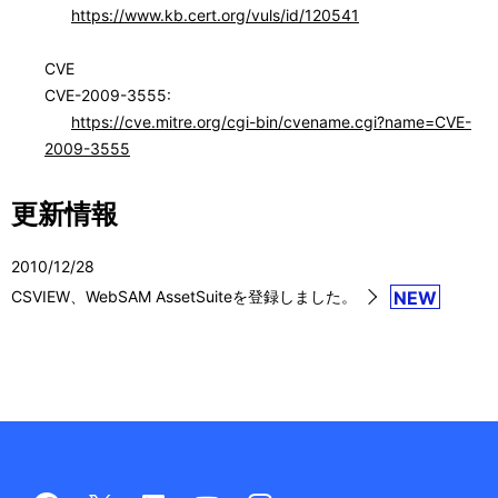
https://www.kb.cert.org/vuls/id/120541
CVE
CVE-2009-3555:
https://cve.mitre.org/cgi-bin/cvename.cgi?name=CVE-
2009-3555
更新情報
2010/12/28
CSVIEW、WebSAM AssetSuiteを登録しました。
NEW