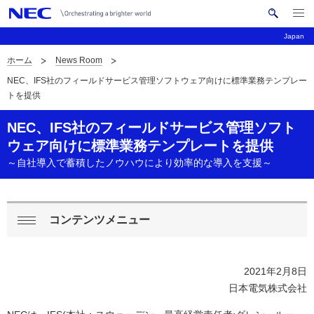
メ
サ
ニ
Japan
イ
ュ
ー
ト
ホーム
News Room
を
サ
ナ
内
開
NEC、IFS社のフィールドサービス管理ソフトウェア向けに標準業務テンプレー
く
検
ビ
イ
トを提供
索
ゲ
ト
NEC、IFS社のフィールドサービス管理ソフト
ー
内
ウェア向けに標準業務テンプレートを提供
シ
～自社導入で蓄積したノウハウにより効率的な導入を支援～
の
ョ
現
ン
在
コンテンツメニュー
ロ
閉
位
ー
じ
置
2021年2月8日
る
カ
日本電気株式会社
ル