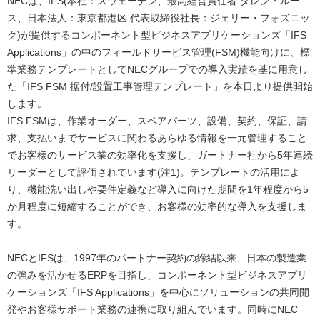
NECは、IFS(本社：スウェーデン、最高経営責任者:ダレン・ルー
ナ
ス、日本法人：東京都港区 代表取締役社長：ジェリー・フォズニッ
ク)が提供するコンポーネント型ビジネスアプリケーションズ「IFS
ビ
Applications」の中のフィールドサービス管理(FSM)機能向けに、標
ゲ
準業務テンプレートとしてNECグループでの導入実績を基に用意し
た「IFS FSM 据付/設置工事管理テンプレート」を本日より提供開始
ー
します。
シ
IFS FSMは、作業オーダー、スペアパーツ、設備、契約、保証、請
求、支払いまでサービスに関わるあらゆる情報を一元管理すること
ョ
でお客様のサービス業の効率化を支援し、ガートナー社から5年連続
リーダーとして評価されています(注1)。テンプレートの活用によ
ン
り、機能洗い出しや要件定義など導入に向けた期間を1年程度から5
か月程度に短縮することができ、お客様の効率的な導入を支援しま
す。
NECとIFSは、1997年のパートナー契約の締結以来、日本の製造業
の強みを活かせるERPを目指し、コンポーネント型ビジネスアプリ
ケーションズ「IFS Applications」を中心にソリューションの共同開
発やお客様サポート業務の連携に取り組んでいます。同時にNEC