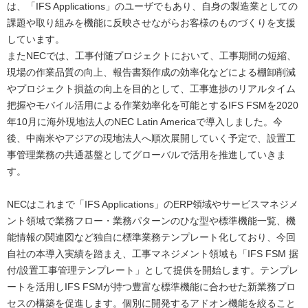
は、「IFS Applications」のユーザでもあり、自身の製造業としての
課題や取り組みを機能に反映させながらお客様のものづくりを支援
しています。
またNECでは、工事付随プロジェクトにおいて、工事期間の短縮、
現場の作業品質の向上、報告書類作成の効率化などによる棚卸削減
やプロジェクト損益の向上を目的として、工事進捗のリアルタイム
把握やモバイル活用による作業効率化を可能とするIFS FSMを2020
年10月に海外現地法人のNEC Latin Americaで導入しました。今
後、中南米やアジアの現地法人へ順次展開していく予定で、設置工
事管理業務の共通基盤としてグローバルで活用を推進していきま
す。
NECはこれまで「IFS Applications」のERP領域やサービスマネジメ
ント領域で業務フロー・業務パターンのひな型や標準機能一覧、機
能情報の関連図など独自に標準業務テンプレート化しており、今回
自社の本導入実績を踏まえ、工事マネジメント領域も「IFS FSM 据
付/設置工事管理テンプレート」として提供を開始します。テンプレ
ートを活用しIFS FSMが持つ豊富な標準機能に合わせた新業務プロ
セスの構築を促進します。個別に開発するアドオン機能を絞ること