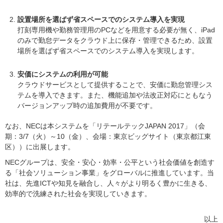
設置場所を選ばず省スペースでのシステム導入を実現
打刻専用機や勤務管理用のPCなどを用意する必要が無く、iPad
のみで勤怠データをクラウド上に保存・管理できるため、設置
場所を選ばず省スペースでのシステム導入を実現します。
安価にシステムの利用が可能
クラウドサービスとして提供することで、安価に勤怠管理シス
テムを導入できます。また、機能追加や法改正対応にともなう
バージョンアップ時の追加費用が不要です。
なお、NECは本システムを「リテールテックJAPAN 2017」（会
期：3/7（火）～10（金）、会場：東京ビッグサイト（東京都江東
区））に出展します。
NECグループは、安全・安心・効率・公平という社会価値を創造す
る「社会ソリューション事業」をグローバルに推進しています。当
社は、先進ICTや知見を融合し、人々がより明るく豊かに生きる、
効率的で洗練された社会を実現していきます。
以上