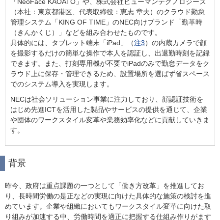
「NeoFace KAOATO」や、株式会社ヒューマンテクノロジーズ
（本社：東京都港区、代表取締役：恵志 章夫）のクラウド勤怠
管理システム「KING OF TIME」のNEC向けブランド「勤革時
（きんかくじ）」などを組み合わせたものです。
具体的には、タブレット端末「iPad」（
注3
）の内蔵カメラで顔
を撮影するだけの簡単な操作で本人を認証し、出退勤時刻を記録
できます。また、打刻専用機が不要でiPadのみで勤怠データをク
ラウド上に保存・管理できるため、設置場所を選ばず省スペース
でのシステム導入を実現します。
NECは社会ソリューション事業に注力しており、顔認証技術を
はじめ先進ICTを活用した製品やサービスの提供を通じて、企業
や団体のワークスタイル変革や業務効率化などに貢献していきま
す。
背景
昨今、政府は重点課題の一つとして「働き方改革」を推進してお
り、長時間労働の是正などの実現に向けた具体的な施策の検討を進
めています。企業や組織においてもワークスタイル変革に向けた取
り組みが加速する中、労働時間を適正に把握する仕組み作りがます