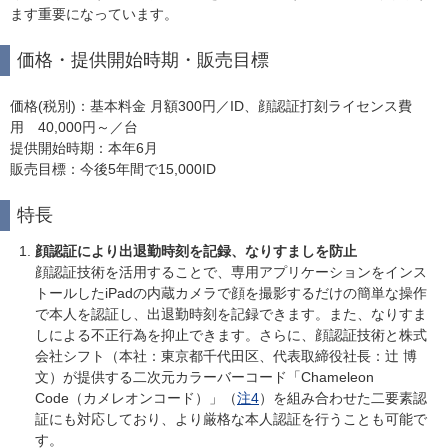
ます重要になっています。
価格・提供開始時期・販売目標
価格(税別)：基本料金 月額300円／ID、顔認証打刻ライセンス費
用 40,000円～／台
提供開始時期：本年6月
販売目標：今後5年間で15,000ID
特長
顔認証により出退勤時刻を記録、なりすましを防止
顔認証技術を活用することで、専用アプリケーションをインス
トールしたiPadの内蔵カメラで顔を撮影するだけの簡単な操作
で本人を認証し、出退勤時刻を記録できます。また、なりすま
しによる不正行為を抑止できます。さらに、顔認証技術と株式
会社シフト（本社：東京都千代田区、代表取締役社長：辻 博
文）が提供する二次元カラーバーコード「Chameleon
Code（カメレオンコード）」（
注4
）を組み合わせた二要素認
証にも対応しており、より厳格な本人認証を行うことも可能で
す。