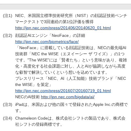
(注1)
NEC、米国国立標準技術研究所（NIST）の顔認証技術ベンチ
マークテストで3回連続の第1位評価を獲得
http://jpn.nec.com/press/201406/20140620_01.html
(注2)
顔認証AIエンジン「NeoFace」の詳細
http://jpn.nec.com/biometrics/face/
「NeoFace」に搭載している顔認証技術は、NECの最先端AI
技術群「NEC the WISE（エヌイーシー ザ ワイズ）」の1つ
です。"The WISE"には「賢者たち」という意味があり、複雑
化・高度化する社会課題に対し、人とAIが協調しながら高度
な叡智で解決していくという想いを込めています。
プレスリリース「NEC、AI（人工知能）技術ブランド「NEC
the WISE」を策定」
http://jpn.nec.com/press/201607/20160719_01.html
NECのAI技術
http://jpn.nec.com/bigdata/ai/
(注3)
iPadは、米国および他の国々で登録されたApple Inc.の商標で
す。
(注4)
Chameleon Codeは、株式会社シフトの製品であり、株式会
社シフトの登録商標です。