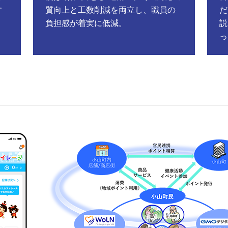
す
質向上と工数削減を両立し、職員の
だ
負担感が着実に低減。
説
っ