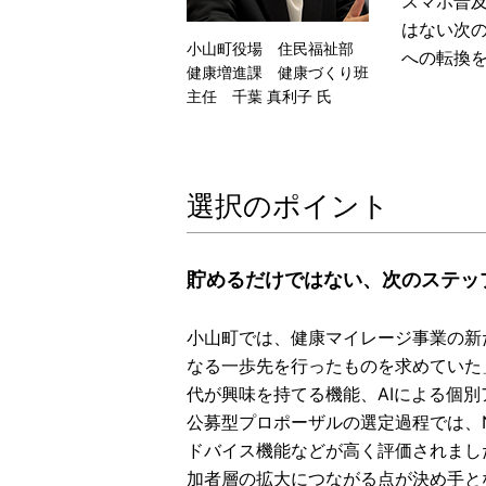
スマホ普
はない次
小山町役場 住民福祉部
への転換
健康増進課 健康づくり班
主任 千葉 真利子 氏
選択のポイント
貯めるだけではない、次のステッ
小山町では、健康マイレージ事業の新
なる一歩先を行ったものを求めていた
代が興味を持てる機能、AIによる個
公募型プロポーザルの選定過程では、
ドバイス機能などが高く評価されまし
加者層の拡大につながる点が決め手と