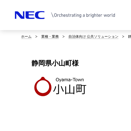
ホーム
業種・業務
自治体向け 公共ソリューション
サ
イ
ト
静岡県小山町様
内
の
現
在
位
置