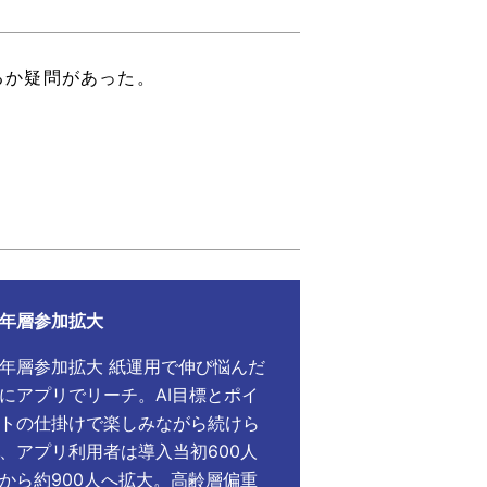
るか疑問があった。
年層参加拡大
年層参加拡大 紙運用で伸び悩んだ
にアプリでリーチ。AI目標とポイ
トの仕掛けで楽しみながら続けら
、アプリ利用者は導入当初600人
から約900人へ拡大。高齢層偏重