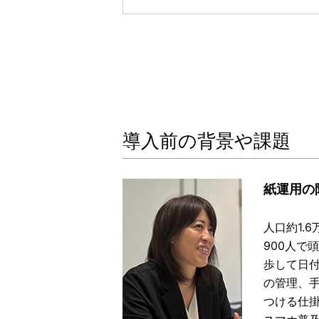
導入前の背景や課題
紙運用の
人口約1.
900人で
歩して日
の管理、
つける仕