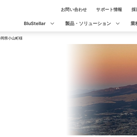
お問い合わせ
サポート情報
採
ナ
ビ
BluStellar
製品・ソリューション
業
ゲ
静岡県小山町様
ー
シ
ョ
ン