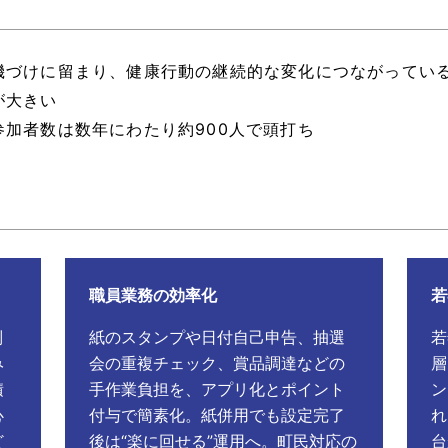
機づけに留まり、健康行動の継続的な変化につながってい
が大きい
加者数は数年にわたり約900人で頭打ち
職員業務の効率化
若
別
紙のスタンプや日付自己申告、抽選
若
み
会の重複チェック、賞品調達などの
層
積
手作業負担を、アプリ化とポイント
ン
心
付与で簡素化。紙併用でも設定完了
れ
ど
後は“楽に回せる”運用へ。町民対応の
台