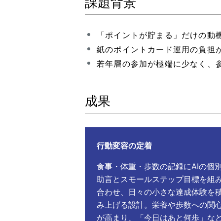
課題背景
「ポイントが貯まる」だけの動
紙のポイントカード運用の負担
若年層の参加が極端に少なく、参
成果
行動変容の定着
食事・体重・歩数の記録にAIの個
助言とスモールステップ目標を組
合わせ、日々の小さな達成体験を
み上げる設計。栄養や歩数への関
が高まり、「今日はあと何歩」な