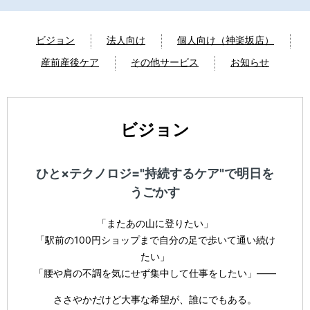
ビジョン
法人向け
個人向け（神楽坂店）
産前産後ケア
その他サービス
お知らせ
ビジョン
ひと×テクノロジ="持続するケア"で明日を
うごかす
「またあの山に登りたい」
「駅前の100円ショップまで自分の足で歩いて通い続け
たい」
「腰や肩の不調を気にせず集中して仕事をしたい」——
ささやかだけど大事な希望が、誰にでもある。