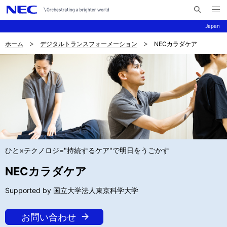
メ
サ
ニ
Japan
イ
ュ
ー
ト
を
ホーム
デジタルトランスフォーメーション
NECカラダケア
サ
ナ
内
開
く
検
ビ
イ
索
ゲ
ト
ー
内
シ
の
ョ
現
ン
ひと×テクノロジ="持続するケア"で明日をうごかす
在
NECカラダケア
位
Supported by 国立大学法人東京科学大学
置
お問い合わせ